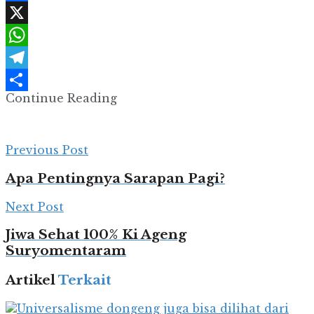
Facebook
X
WhatsApp
Telegram
Continue Reading
Share
Previous Post
Apa Pentingnya Sarapan Pagi?
Next Post
Jiwa Sehat 100% Ki Ageng
Suryomentaram
Artikel
Terkait