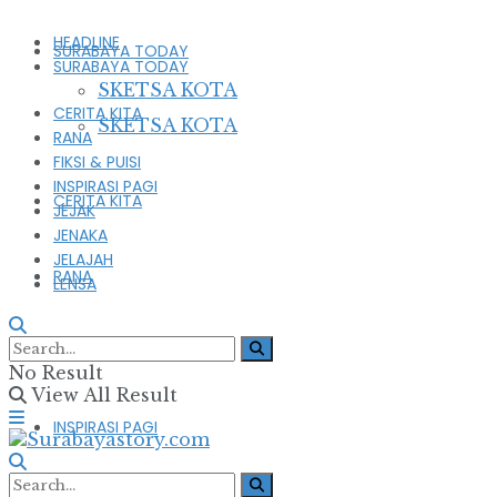
HEADLINE
SURABAYA TODAY
SURABAYA TODAY
SKETSA KOTA
CERITA KITA
SKETSA KOTA
RANA
FIKSI & PUISI
INSPIRASI PAGI
CERITA KITA
JEJAK
JENAKA
JELAJAH
RANA
LENSA
FIKSI & PUISI
No Result
View All Result
INSPIRASI PAGI