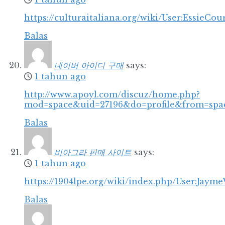
https://culturaitaliana.org/wiki/User:EssieCou
Balas
네이버 아이디 구매
says:
1 tahun ago
http://www.apoyl.com/discuz/home.php?
mod=space&uid=27196&do=profile&from=spa
Balas
비아그라 판매 사이트
says:
1 tahun ago
https://1904lpe.org/wiki/index.php/User:Jayme
Balas