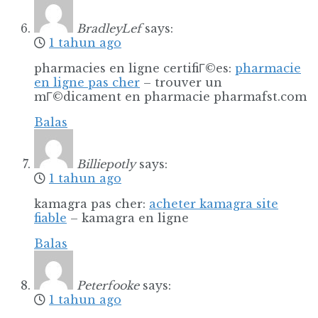
BradleyLef
says:
1 tahun ago
pharmacies en ligne certifiГ©es:
pharmacie
en ligne pas cher
– trouver un
mГ©dicament en pharmacie pharmafst.com
Balas
Billiepotly
says:
1 tahun ago
kamagra pas cher:
acheter kamagra site
fiable
– kamagra en ligne
Balas
Peterfooke
says:
1 tahun ago