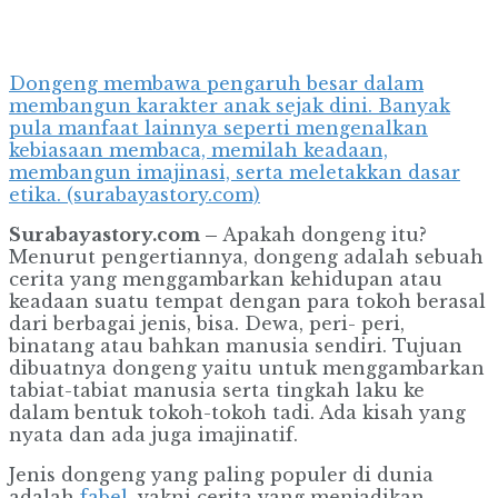
Dongeng membawa pengaruh besar dalam
membangun karakter anak sejak dini. Banyak
pula manfaat lainnya seperti mengenalkan
kebiasaan membaca, memilah keadaan,
membangun imajinasi, serta meletakkan dasar
etika. (surabayastory.com)
Surabayastory.com –
Apakah dongeng itu?
Menurut pengertiannya, dongeng adalah sebuah
cerita yang menggambarkan kehidupan atau
keadaan suatu tempat dengan para tokoh berasal
dari berbagai jenis, bisa. Dewa, peri- peri,
binatang atau bahkan manusia sendiri. Tujuan
dibuatnya dongeng yaitu untuk menggambarkan
tabiat-tabiat manusia serta tingkah laku ke
dalam bentuk tokoh-tokoh tadi. Ada kisah yang
nyata dan ada juga imajinatif.
Jenis dongeng yang paling populer di dunia
adalah
fabel,
yakni cerita yang menjadikan