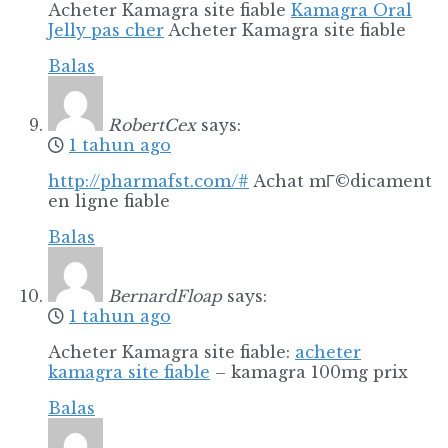
Acheter Kamagra site fiable
Kamagra Oral
Jelly pas cher
Acheter Kamagra site fiable
Balas
RobertCex
says:
1 tahun ago
http://pharmafst.com/#
Achat mГ©dicament
en ligne fiable
Balas
BernardFloap
says:
1 tahun ago
Acheter Kamagra site fiable:
acheter
kamagra site fiable
– kamagra 100mg prix
Balas