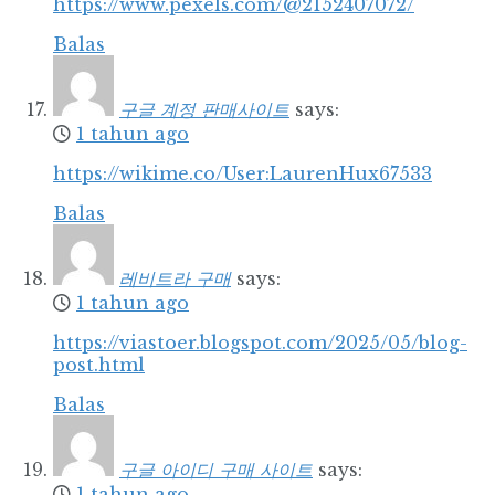
https://www.pexels.com/@2152407072/
Balas
구글 계정 판매사이트
says:
1 tahun ago
https://wikime.co/User:LaurenHux67533
Balas
레비트라 구매
says:
1 tahun ago
https://viastoer.blogspot.com/2025/05/blog-
post.html
Balas
구글 아이디 구매 사이트
says:
1 tahun ago