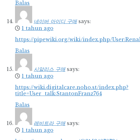
Balas
네이버 아이디 구매
says:
1 tahun ago
https://pipewiki.org/wiki/index.php/User:Ren
Balas
시알리스 구매
says:
1 tahun ago
https://wiki.digitalcare.noho.st/index.php?
title=User_talk:StantonFranz764
Balas
레비트라 구매
says:
1 tahun ago