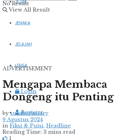
JEJAK
No Result
View All Result
JENAKA
JELAJAH
LENSA
ADVERTISEMENT
Mengapa Membaca
Login
Dongeng itu Penting
Register
by
surabayastory
9 Agustus 2024
in
Fiksi & Puisi
,
Headline
Reading Time: 3 mins read
1