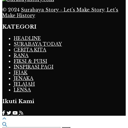
© 2024
Surabaya Story - Let's Make Story, Let's
Make History
KATEGORI
HEADLINE
SURABAYA TODAY
CERITA KITA
RANA
FIKSI & PUISI
INSPIRASI PAGI
JEJAK
JENAKA
JELAJAH
LENSA
Ikuti Kami