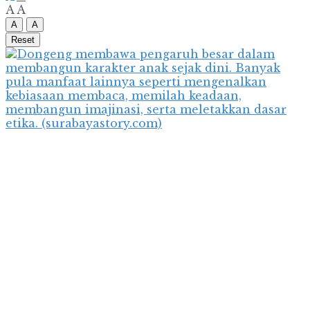
A
A
A
A
Reset