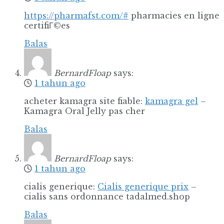
https://pharmafst.com/#
pharmacies en ligne
certifiГ©es
Balas
BernardFloap
says:
1 tahun ago
acheter kamagra site fiable:
kamagra gel
–
Kamagra Oral Jelly pas cher
Balas
BernardFloap
says:
1 tahun ago
cialis generique:
Cialis generique prix
–
cialis sans ordonnance tadalmed.shop
Balas