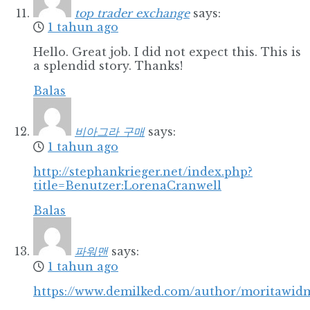
top trader exchange
says:
1 tahun ago
Hello. Great job. I did not expect this. This is
a splendid story. Thanks!
Balas
비아그라 구매
says:
1 tahun ago
http://stephankrieger.net/index.php?
title=Benutzer:LorenaCranwell
Balas
파워맨
says:
1 tahun ago
https://www.demilked.com/author/moritawid