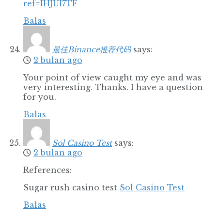
ref=IHJUI7TF
Balas
最佳Binance推荐代码
says:
2 bulan ago
Your point of view caught my eye and was
very interesting. Thanks. I have a question
for you.
Balas
Sol Casino Test
says:
2 bulan ago
References:
Sugar rush casino test
Sol Casino Test
Balas