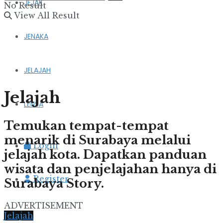
JEJAK
No Result
View All Result
JENAKA
JELAJAH
Jelajah
LENSA
Temukan tempat-tempat
menarik di Surabaya melalui
Login
jelajah kota. Dapatkan panduan
wisata dan penjelajahan hanya di
Register
Surabaya Story.
ADVERTISEMENT
Jelajah