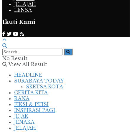
JELAJAH
LENSA
Ikuti Kami
No Result
View All Result
HEADLINE
SURABAYA TODAY
SKETSA KOTA
CERITA KITA
RANA
FIKSI & PUISI
INSPIRASI PAGI
JEJAK
JENAKA
JELAJAH