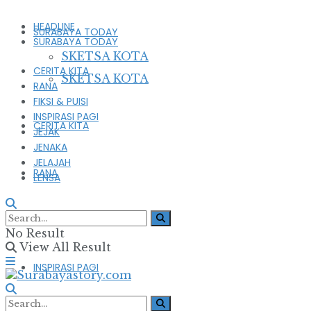
HEADLINE
SURABAYA TODAY
SURABAYA TODAY
SKETSA KOTA
CERITA KITA
SKETSA KOTA
RANA
FIKSI & PUISI
INSPIRASI PAGI
CERITA KITA
JEJAK
JENAKA
JELAJAH
RANA
LENSA
FIKSI & PUISI
No Result
View All Result
INSPIRASI PAGI