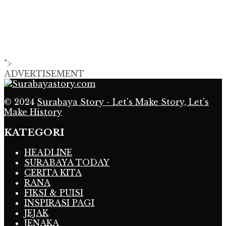
">
ADVERTISEMENT
© 2024
Surabaya Story - Let's Make Story, Let's
Make History
KATEGORI
HEADLINE
SURABAYA TODAY
CERITA KITA
RANA
FIKSI & PUISI
INSPIRASI PAGI
JEJAK
JENAKA