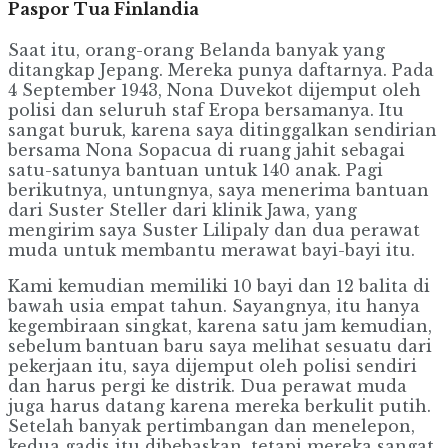
Paspor Tua Finlandia
Saat itu, orang-orang Belanda banyak yang
ditangkap Jepang. Mereka punya daftarnya. Pada
4 September 1943, Nona Duvekot dijemput oleh
polisi dan seluruh staf Eropa bersamanya. Itu
sangat buruk, karena saya ditinggalkan sendirian
bersama Nona Sopacua di ruang jahit sebagai
satu-satunya bantuan untuk 140 anak. Pagi
berikutnya, untungnya, saya menerima bantuan
dari Suster Steller dari klinik Jawa, yang
mengirim saya Suster Lilipaly dan dua perawat
muda untuk membantu merawat bayi-bayi itu.
Kami kemudian memiliki 10 bayi dan 12 balita di
bawah usia empat tahun. Sayangnya, itu hanya
kegembiraan singkat, karena satu jam kemudian,
sebelum bantuan baru saya melihat sesuatu dari
pekerjaan itu, saya dijemput oleh polisi sendiri
dan harus pergi ke distrik. Dua perawat muda
juga harus datang karena mereka berkulit putih.
Setelah banyak pertimbangan dan menelepon,
kedua gadis itu dibebaskan, tetapi mereka sangat