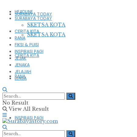
HEADLINE
SURABAYA TODAY
SURABAYA TODAY
SKETSA KOTA
CERITA KITA
SKETSA KOTA
RANA
FIKSI & PUISI
INSPIRASI PAGI
CERITA KITA
JEJAK
JENAKA
JELAJAH
RANA
LENSA
FIKSI & PUISI
No Result
View All Result
INSPIRASI PAGI