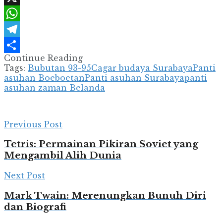
X
WhatsApp
Telegram
Continue Reading
Share
Tags:
Bubutan 93-95
Cagar budaya Surabaya
Panti
asuhan Boeboetan
Panti asuhan Surabaya
panti
asuhan zaman Belanda
Previous Post
Tetris: Permainan Pikiran Soviet yang
Mengambil Alih Dunia
Next Post
Mark Twain: Merenungkan Bunuh Diri
dan Biografi