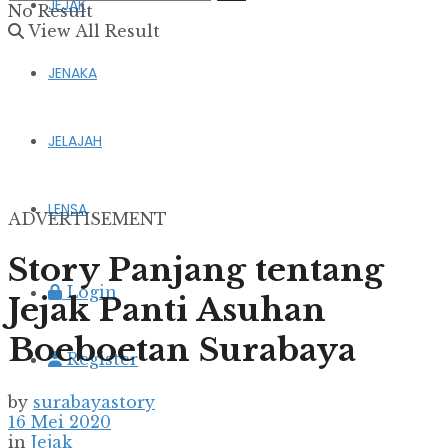
JEJAK
No Result
View All Result
JENAKA
JELAJAH
LENSA
ADVERTISEMENT
Story Panjang tentang
Login
Jejak Panti Asuhan
Boeboetan Surabaya
Register
by
surabayastory
16 Mei 2020
in
Jejak