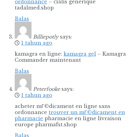
ordonnance
– cialis generique
tadalmed.shop
Balas
Billiepotly
says:
1 tahun ago
kamagra en ligne:
kamagra gel
– Kamagra
Commander maintenant
Balas
Peterfooke
says:
1 tahun ago
acheter mГ©dicament en ligne sans
ordonnance
trouver un mГ©dicament en
pharmacie
pharmacie en ligne livraison
europe pharmafst.shop
Balas