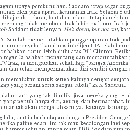
agam upaya pembunuhan, Saddam tetap segar bugar
unuhan oleh para aparat keamanan Irak. Selama 8 t
dihajar dari darat, laut dan udara. Tetapi aneh bi
 memang tidak membuat Irak lebih makmur. Irak jela
toh
Saddam tidak lenyap.
He’s down, but not out,
kat
le
. Setelah memerintahkan penggempuran Irak pada
 pun menyebutkan dinas intelijen CIA telah beru
or bahkan turun lebih dulu atas Bill Clinton. Keti
 tegar. Ia bahkan menantang dan memerintahkan 
n TV Irak, ia mengatakan sekali lagi “bangsa Amer
ukan dan telah mempermalukan diri sendiri dengan
an memalukan untuk ketiga kalinya dengan senjata 
kap yang berani serta sangat tabah,” kata Saddam.
 dalam arti yang tak dimiliki jiwa mereka yang re
yang penuh harga diri, agung, dan bermartabat. Ira
ular tak akan menjatuhkannya,” katanya lantang.
g lalu, saat ia berhadapan dengan Presiden George
merika paling edan” ini tak mau kecolongan lagi s
ama hampir sebulan, tanpa restu PBB. Saddam pun m