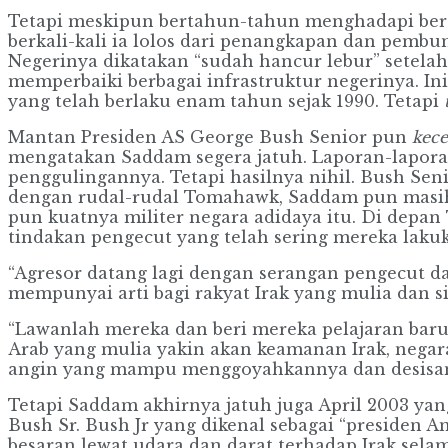
Tetapi meskipun bertahun-tahun menghadapi ber
berkali-kali ia lolos dari penangkapan dan pemb
Negerinya dikatakan “sudah hancur lebur” setelah 
memperbaiki berbagai infrastruktur negerinya. Ini
yang telah berlaku enam tahun sejak 1990. Tetapi
Mantan Presiden AS George Bush Senior pun
kece
mengatakan Saddam segera jatuh. Laporan-laporan
penggulingannya. Tetapi hasilnya nihil. Bush Seni
dengan rudal-rudal Tomahawk, Saddam pun masih
pun kuatnya militer negara adidaya itu. Di depa
tindakan pengecut yang telah sering mereka lak
“Agresor datang lagi dengan serangan pengecut d
mempunyai arti bagi rakyat Irak yang mulia dan si
“Lawanlah mereka dan beri mereka pelajaran baru
Arab yang mulia yakin akan keamanan Irak, negara 
angin yang mampu menggoyahkannya dan desisan 
Tetapi Saddam akhirnya jatuh juga April 2003 yan
Bush Sr. Bush Jr yang dikenal sebagai “presiden A
besaran lewat udara dan darat terhadap Irak sel