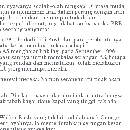
, nyawanya seolah-olah rangkap. Di masa muda,
ahun ia memimpin Irak dalam perang dengan Iran.
n ajaib, ia bahkan memimpin Irak dalam
s terpukul berat, juga akibat sanksi-sanksi PBB
a seorang pengamat.
 1991, berkali-kali Bush dan para pembantunya
saha keras membuat rekayasa bagi
ka AS menghajar Irak lagi pada September 1996
pasukannya untuk membalas serangan AS, betapa
ika yang rendah dan memalukan” telah melakukan
 aib yang menimpa mereka.
agresif mereka. Namun serangan itu tidak akan
ndah…Biarkan masyarakat dunia dan putra bangsa
k tabah bagai tiang kapal yang tinggi, tak ada
 Walker Bush, yang tak lain adalah anak George
eperti ayahnya. Ia memerintahkan serangan besar-
enghilang hingga kini.