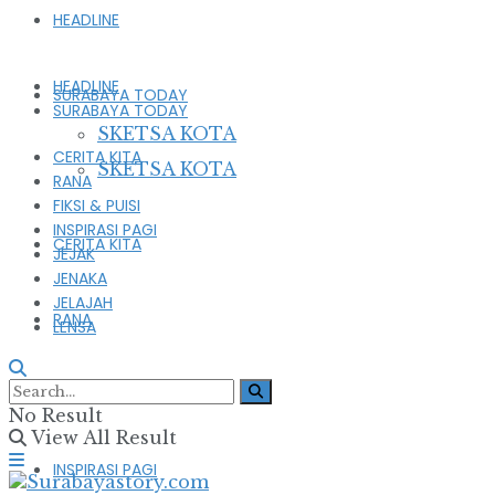
HEADLINE
HEADLINE
SURABAYA TODAY
SURABAYA TODAY
SKETSA KOTA
CERITA KITA
SKETSA KOTA
RANA
FIKSI & PUISI
INSPIRASI PAGI
CERITA KITA
JEJAK
JENAKA
JELAJAH
RANA
LENSA
FIKSI & PUISI
No Result
View All Result
INSPIRASI PAGI