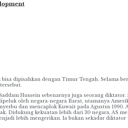
elopment
isa dipisahkan dengan Ti­mur Tengah. Selama ber­
tersebut.
addam Hussein sebenarnya juga seorang diktator. 
 dipeluk oleh negara-negara Barat, utamanya Amerik
enyerbu dan mencaplok Kuwait pada Agustus 1990. 
ak. Didu­kung kekuatan lebih dari 30 negara, AS m
njadi lebih mengerikan. Ia bukan sekadar diktator