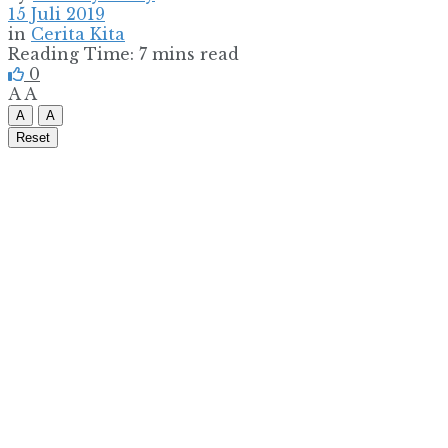
15 Juli 2019
in
Cerita Kita
Reading Time: 7 mins read
0
A
A
A
A
Reset