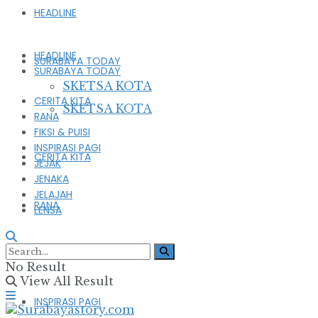
HEADLINE
HEADLINE
SURABAYA TODAY
SURABAYA TODAY
SKETSA KOTA
CERITA KITA
SKETSA KOTA
RANA
FIKSI & PUISI
INSPIRASI PAGI
CERITA KITA
JEJAK
JENAKA
JELAJAH
RANA
LENSA
FIKSI & PUISI
No Result
View All Result
INSPIRASI PAGI