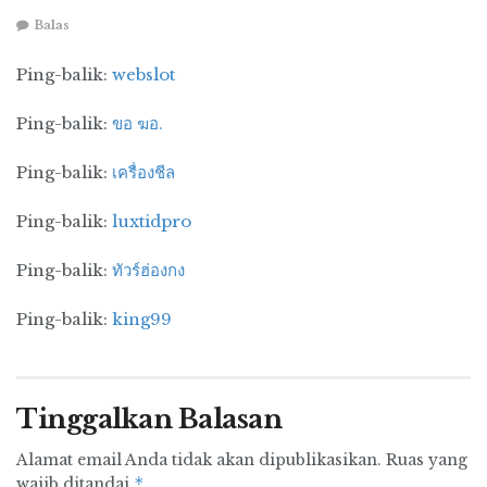
k
Balas
Ping-balik:
webslot
Ping-balik:
ขอ ฆอ.
Ping-balik:
เครื่องชีล
Ping-balik:
luxtidpro
Ping-balik:
ทัวร์ฮ่องกง
Ping-balik:
king99
Tinggalkan Balasan
Alamat email Anda tidak akan dipublikasikan.
Ruas yang
*
wajib ditandai