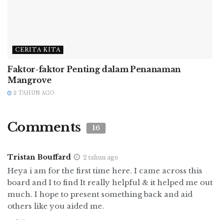
terbaik adalah memotong area yang rusak
sebelum mengolah atau memakannya.
Gunakan kuas atau spons jika perlu
CERITA KITA
Faktor-faktor Penting dalam Penanaman
Saat membersihkan sayuran, akar seperti
Mangrove
kentang atau wortel, bisa digunakan sikat sayur
2 TAHUN AGO
atau spons untuk memastikan semua kotoran
dihilangkan. Bisa juga menggunakan sikat
Comments
sayur bersih untuk menggosok kentang, wortel,
16
melon dan mentimun.
Tristan Bouffard
2 tahun ago
Sayuran dan buah-buahan tertentu
Heya i am for the first time here. I came across this
membutuhkan perawatan ekstra
board and I to find It really helpful & it helped me out
much. I hope to present something back and aid
Buah dengan jenis beri-berian (stawberi,
others like you aided me.
bluberi, dll) membutuhkan perhatian ekstra