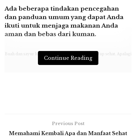
Ada beberapa tindakan pencegahan
dan panduan umum yang dapat Anda
ikuti untuk menjaga makanan Anda
aman dan bebas dari kuman.
Buah dan sayur harus dicuci dengan benar agar tetap sehat. Apalagi
Continue Reading
di kala pandemi. (artesan)
Surabayastory.com –
Mencuci buah dan
sayuran Anda sebelum dikonsumsi selalu
dianjurkan. Tetapi sekarang selama pandemi,
mencuci buah dan sayur secara benar dan
seksama semua produk yang dibeli akan
mengurangi risiko kontaminasi. Rasa aman
akan membuat kita nyaman.
Previous Post
Memahami Kembali Apa dan Manfaat Sehat
Coronavirus telah membuat semua orang sadar