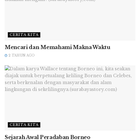
sayuran dengan benar sebelum dimakan:
Sebelum mencuci bahan makanan,
cuci tangan Anda dulu
CERITA KITA
Pentingnya mencuci tangan untuk mencegah
Mencari dan Memahami Makna Waktu
adanya kuman atau bakteri ditekankan. Bahkan
2 TAHUN AGO
ketika Anda akan membilas sayuran, Anda
harus memastikan tangan Anda bersih. Cuci
setidaknya selama 20 detik sebelum
membersihkan buah dan sayuran. Sebaiknya
cuci tangan lagi setelah itu.
Bilas produk Anda dengan air
mengalir
CERITA KITA
Semua produk buah-buahan dan sayuran yang
Sejarah Awal Peradaban Borneo