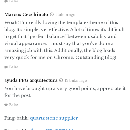
Balas
selama proses pembersihan . Tempatkan
mereka di saringan dan bilas di bawah air
Marcus Cecchinato
1 tahun ago
mengalir untuk menghilangkan patogen.
Woah! I’m really loving the template/theme of this
Demikian pula, daun selada dan sayuran hijau
blog. It’s simple, yet effective. A lot of times it’s difficult
harus ditempatkan dalam mangkuk berisi air
to get that “perfect balance” between usability and
dingin. Buang daun terluar dari selada atau
visual appearance. I must say that you’ve done a
kubis, dan kemudian mengeringkannya dengan
amazing job with this. Additionally, the blog loads
very quick for me on Chrome. Outstanding Blog!
tisu dapur untuk hasil terbaik.
Balas
Ada pedoman penting yang akan membantu,
seperti kita harus selalu memilih produk yang
ayuda PFG arquitectura
12 bulan ago
tidak memar, bercak, atau rusak sebagian.
You have brought up a very good points, appreciate it
Selanjutnya, pastikan bahwa barang yang
for the post.
sudah dipotong, seperti selada atau irisan
Balas
semangka, disimpan dalam bagian atas lemari
es.
Ping-balik:
quartz stone supplier
Masukan bagus lainnya adalah pisahkan