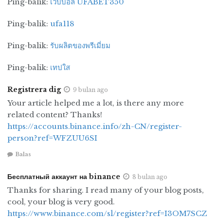
Ping-balik:
เว็บบอล UFABET350
makanan mentah dan makanan yang dimasak,
terutama daging mentah dan produk segar.
Ping-balik:
ufa118
Demikianlah bagian awal sebelum Anda
Ping-balik:
รับผลิตของพรีเมี่ยม
menyiapkan makanan sehat dan bernutrisi.
Pastikan bahan makanan yang yang kita
Ping-balik:
เทปใส
konsumsi aman dan sehat sejak awal.
–sa
Registrera dig
9 bulan ago
Bagikan tulisan ini:
Your article helped me a lot, is there any more
related content? Thanks!
F
X
W
T
S
https://accounts.binance.info/zh-CN/register-
a
h
el
h
person?ref=WFZUU6SI
Tags:
cara cuci sayur
cuci buah benar
c
at
e
a
Balas
Cuci sayur benar
makanan sehat
e
s
g
r
Бесплатный аккаунт на binance
8 bulan ago
b
A
r
e
Thanks for sharing. I read many of your blog posts,
o
p
a
cool, your blog is very good.
o
p
m
https://www.binance.com/sl/register?ref=I3OM7SCZ