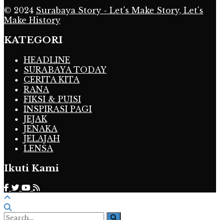
© 2024
Surabaya Story - Let's Make Story, Let's
Make History
KATEGORI
HEADLINE
SURABAYA TODAY
CERITA KITA
RANA
FIKSI & PUISI
INSPIRASI PAGI
JEJAK
JENAKA
JELAJAH
LENSA
Ikuti Kami