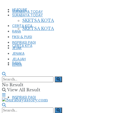
HEADLINE
SURABAYA TODAY
SURABAYA TODAY
SKETSA KOTA
CERITA KITA
SKETSA KOTA
RANA
FIKSI & PUISI
INSPIRASI PAGI
CERITA KITA
JEJAK
JENAKA
JELAJAH
RANA
LENSA
FIKSI & PUISI
No Result
View All Result
INSPIRASI PAGI