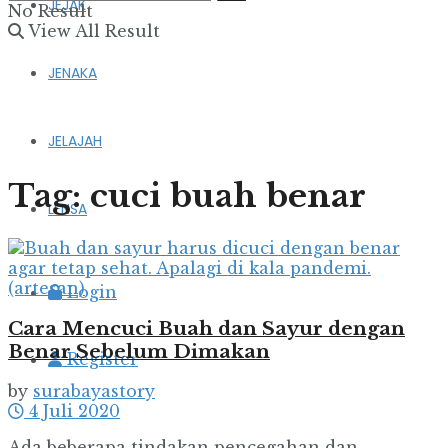
JEJAK
No Result
View All Result
JENAKA
JELAJAH
Tag:
cuci buah benar
LENSA
Login
Cara Mencuci Buah dan Sayur dengan
Benar Sebelum Dimakan
Register
by
surabayastory
4 Juli 2020
Ada beberapa tindakan pencegahan dan