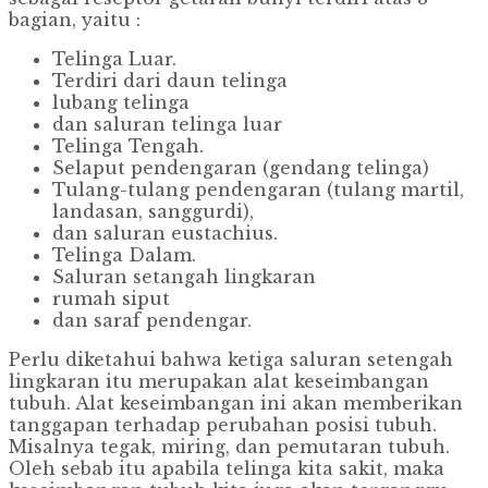
bagian, yaitu :
Telinga Luar.
Terdiri dari daun telinga
lubang telinga
dan saluran telinga luar
Telinga Tengah.
Selaput pendengaran (gendang telinga)
Tulang-tulang pendengaran (tulang martil,
landasan, sanggurdi),
dan saluran eustachius.
Telinga Dalam.
Saluran setangah lingkaran
rumah siput
dan saraf pendengar.
Perlu diketahui bahwa ketiga saluran setengah
lingkaran itu merupakan alat keseimbangan
tubuh. Alat keseimbangan ini akan memberikan
tanggapan terhadap perubahan posisi tubuh.
Misalnya tegak, miring, dan pemutaran tubuh.
Oleh sebab itu apabila telinga kita sakit, maka