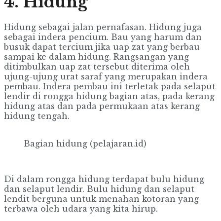
4. Hidung
Hidung sebagai jalan pernafasan. Hidung juga
sebagai indera pencium. Bau yang harum dan
busuk dapat tercium jika uap zat yang berbau
sampai ke dalam hidung. Rangsangan yang
ditimbulkan uap zat tersebut diterima oleh
ujung-ujung urat saraf yang merupakan indera
pembau. Indera pembau ini terletak pada selaput
lendir di rongga hidung bagian atas, pada kerang
hidung atas dan pada permukaan atas kerang
hidung tengah.
Bagian hidung (pelajaran.id)
————————————————————
Di dalam rongga hidung terdapat bulu hidung
dan selaput lendir. Bulu hidung dan selaput
lendit berguna untuk menahan kotoran yang
terbawa oleh udara yang kita hirup.