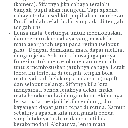
(kamera). Sifatnya jika cahaya teralalu
banyak, pupil akan mengecil. Tapi apabila
cahaya terlalu sedikit, pupil akan membesar.
Pupil adalah celah bulat yang ada di tengah-
tengah iris.
Lensa mata, berfungsi untuk memfokuskan
dan meneruskan cahaya yang masuk ke
mata agar jatuh tepat pada retina (selaput
jala). Dengan demikian, mata dapat melihat
dengan jelas. Selain itu lensa juga punya
fungsi untuk mencembung dan memipih
untuk memfokuskan jatuhnya cahaya. Letak
lensa ini terletak di tengah-tengah bola
mata, yaitu di belakang anak mata (pupil)
dan selaput pelangi. Sifatnya bila kita
mengamati benda letaknya dekat, maka
mata berakomodasi dengan kuat. Akibatnya,
lensa mata menjadi lebih cembung, dan
bayangan dapat jatuh tepat di retina. Namun
sebalinya apabila kita mengamati benda
yang letaknya jauh, maka mata tidak
berakomodasi. Akibatnya, lensa mata