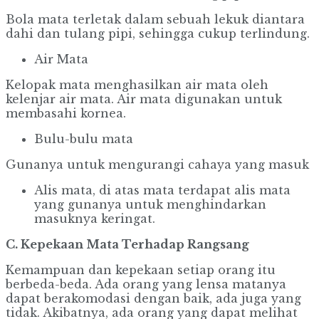
Bola mata terletak dalam sebuah lekuk diantara
dahi dan tulang pipi, sehingga cukup terlindung.
Air Mata
Kelopak mata menghasilkan air mata oleh
kelenjar air mata. Air mata digunakan untuk
membasahi kornea.
Bulu-bulu mata
Gunanya untuk mengurangi cahaya yang masuk
Alis mata, di atas mata terdapat alis mata
yang gunanya untuk menghindarkan
masuknya keringat.
C. Kepekaan Mata Terhadap Rangsang
Kemampuan dan kepekaan setiap orang itu
berbeda-beda. Ada orang yang lensa matanya
dapat berakomodasi dengan baik, ada juga yang
tidak. Akibatnya, ada orang yang dapat melihat