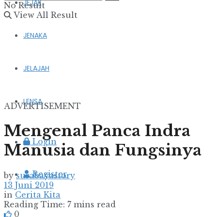
JEJAK
No Result
View All Result
JENAKA
JELAJAH
LENSA
ADVERTISEMENT
Mengenal Panca Indra
Login
Manusia dan Fungsinya
Register
by
surabayastory
13 Juni 2019
in
Cerita Kita
Reading Time: 7 mins read
0