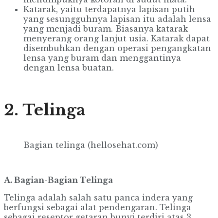
Katarak, yaitu terdapatnya lapisan putih
yang sesungguhnya lapisan itu adalah lensa
yang menjadi buram. Biasanya katarak
menyerang orang lanjut usia. Katarak dapat
disembuhkan dengan operasi pengangkatan
lensa yang buram dan menggantinya
dengan lensa buatan.
2. Telinga
Bagian telinga (hellosehat.com)
————————————————————
A. Bagian-Bagian Telinga
Telinga adalah salah satu panca indera yang
berfungsi sebagai alat pendengaran. Telinga
sebagai reseptor getaran bunyi terdiri atas 3