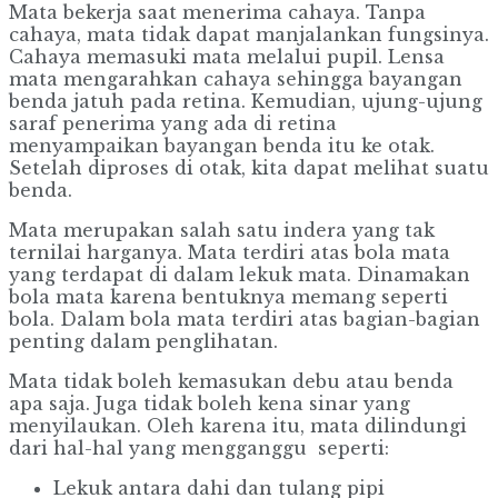
Mata bekerja saat menerima cahaya. Tanpa
cahaya, mata tidak dapat manjalankan fungsinya.
Cahaya memasuki mata melalui pupil. Lensa
mata mengarahkan cahaya sehingga bayangan
benda jatuh pada retina. Kemudian, ujung-ujung
saraf penerima yang ada di retina
menyampaikan bayangan benda itu ke otak.
Setelah diproses di otak, kita dapat melihat suatu
benda.
Mata merupakan salah satu indera yang tak
ternilai harganya. Mata terdiri atas bola mata
yang terdapat di dalam lekuk mata. Dinamakan
bola mata karena bentuknya memang seperti
bola. Dalam bola mata terdiri atas bagian-bagian
penting dalam penglihatan.
Mata tidak boleh kemasukan debu atau benda
apa saja. Juga tidak boleh kena sinar yang
menyilaukan. Oleh karena itu, mata dilindungi
dari hal-hal yang mengganggu seperti:
Lekuk antara dahi dan tulang pipi