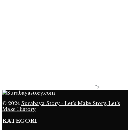
">
© 2024
Surabaya Story - Let's Make Story, Let's
Make History
KATEGORI