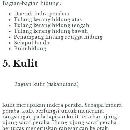
Bagian-bagian hidung :
Daerah indra pembau
Tulang kerang hidung atas
Tulang kerang hidung tengah
Tulang kerang hidung bawah
Penampang lintang rongga hidung
Selaput lendir
Bulu hidung
5. Kulit
Bagian kulit (fiskandiana)
————————————————————
Kulit merupakan indera peraba. Sebagai indera
peraba, kulit berfungsi untuk menerima
rangsangan pada lapisan kulit tersebar ujung-
ujung saraf peraba. Ujung-ujung saraf peraba
bertugas meneruskan rangsangan ke otak.