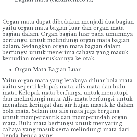
————————————————————
Organ mata dapat dibedakan menjadi dua bagian
yaitu organ mata bagian luar dan organ mata
bagian dalam. Organ bagian luar pada umumnya
berfungsi untuk melindungi organ mata bagian
dalam. Sedangkan organ mata bagian dalam
berfungsi untuk menerima cahaya yang masuk
kemudian meneruskannya ke otak.
Organ Mata Bagian Luar
Yaitu organ mata yang letaknya diluar bola mata
yaitu seperti kelopak mata, alis mata dan bulu
mata. Kelopak mata berfungsi untuk menutupi
dan melindungi mata. Alis mata berfungsi untuk
menahan keringat dan air hujan masuk ke dalam
bola mata. Selain itu alis mata juga berguna
untuk mempercantik dan memperindah organ
mata. Bulu mata berfungsi untuk menyaring
cahaya yang masuk serta melindungi mata dari
benda-benda asing.