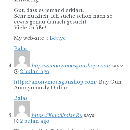
Gut, dass es jemand erklärt.
Sehr nützlich. Ich suche schon nach so
etwas genau danach gesucht.
Viele Grüße!
My web-site ::
Bettye
Balas
https://anonymousgunshop.com/
says:
2 bulan ago
https://anonymousgunshop.com/
Buy Gun
Anonymously Online
Balas
https://Kinofilmlar.Ru
says:
2 bulan ago