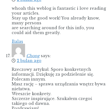
whoah this weblog is fantastic i love reading
your articles.
Stay up the good work! You already know,
many persons
are searching around for this info, you
could aid them greatly.
Balas
Chong
says:
2 bulan ago
Rzeczowy artykuł. Sporo konkretnych
informacji. Dziękuję za podzielenie się.
Polecam innym.
Masz rację – sprawa urządzania wnętrz bywa
niełatwa.
Wreszcie konkrety.
Szczerze inspirujące. Szukałem czegoś
takiego od dawna.
Pozdrawiam!