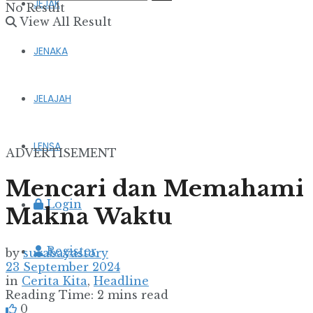
JEJAK
No Result
View All Result
JENAKA
JELAJAH
LENSA
ADVERTISEMENT
Mencari dan Memahami
Login
Makna Waktu
Register
by
surabayastory
23 September 2024
in
Cerita Kita
,
Headline
Reading Time: 2 mins read
0