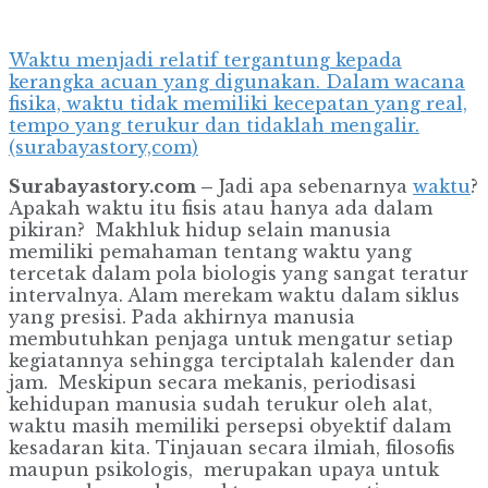
Waktu menjadi relatif tergantung kepada
kerangka acuan yang digunakan. Dalam wacana
fisika, waktu tidak memiliki kecepatan yang real,
tempo yang terukur dan tidaklah mengalir.
(surabayastory,com)
Surabayastory.com –
Jadi apa sebenarnya
waktu
?
Apakah waktu itu fisis atau hanya ada dalam
pikiran? Makhluk hidup selain manusia
memiliki pemahaman tentang waktu yang
tercetak dalam pola biologis yang sangat teratur
intervalnya. Alam merekam waktu dalam siklus
yang presisi. Pada akhirnya manusia
membutuhkan penjaga untuk mengatur setiap
kegiatannya sehingga terciptalah kalender dan
jam. Meskipun secara mekanis, periodisasi
kehidupan manusia sudah terukur oleh alat,
waktu masih memiliki persepsi obyektif dalam
kesadaran kita. Tinjauan secara ilmiah, filosofis
maupun psikologis, merupakan upaya untuk