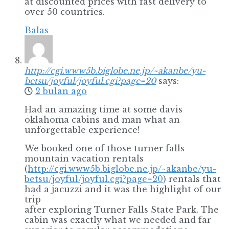
at discounted prices with fast delivery to
over 50 countries.
Balas
http://cgi.www5b.biglobe.ne.jp/~akanbe/yu-
betsu/joyful/joyful.cgi?page=20
says:
2 bulan ago
Had an amazing time at some davis
oklahoma cabins and man what an
unforgettable experience!
We booked one of those turner falls
mountain vacation rentals
(
http://cgi.www5b.biglobe.ne.jp/~akanbe/yu-
betsu/joyful/joyful.cgi?page=20
) rentals that
had a jacuzzi and it was the highlight of our
trip
after exploring Turner Falls State Park. The
cabin was exactly what we needed and far