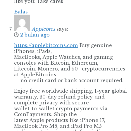
like you! Take care!!
Balas
Applebtcs
says:
2 bulan ago
https://applebitcoins.com
Buy genuine
iPhones, iPads,
MacBooks, Apple Watches, and gaming
consoles with Bitcoin, Ethereum,
Litecoin, Monero, and 50+ cryptocurrencies
at AppleBitcoins
— no credit card or bank account required.
Enjoy free worldwide shipping, 1-year global
warranty, 30-day refund policy, and
complete privacy with secure
wallet-to-wallet crypto payments via
CoinPayments. Shop the
latest Apple products like iPhone 17,
MacBook Pro M5, and iPad Pro M5