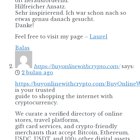
oft herausfordernd.
Hilfreicher Ansatz.
Sehr inspirierend. Ich war schon nach so
etwas genau danach gesucht.
Danke!
Feel free to visit my page –
Laurel
Balas
https://buyonlinewithcrypto.com/
says:
2 bulan ago
https://buyonlinewithcrypto.com/BuyOnline
is your trusted
guide to shopping the internet with
cryptocurrency.
We curate a verified directory of online
stores, travel platforms,
gift card services, and crypto-friendly
merchants that accept Bitcoin, Ethereum,
USDC, USDT, and 100+ other digital assets.