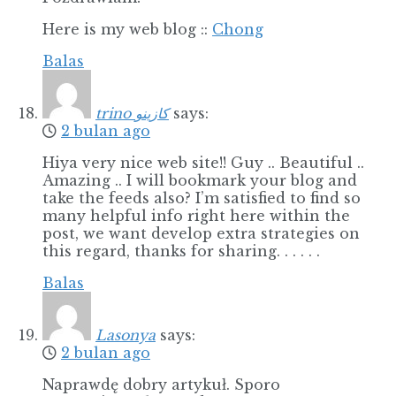
Here is my web blog ::
Chong
Balas
trino كازينو
says:
2 bulan ago
Hiya very nice web site!! Guy .. Beautiful ..
Amazing .. I will bookmark your blog and
take the feeds also? I’m satisfied to find so
many helpful info right here within the
post, we want develop extra strategies on
this regard, thanks for sharing. . . . . .
Balas
Lasonya
says:
2 bulan ago
Naprawdę dobry artykuł. Sporo