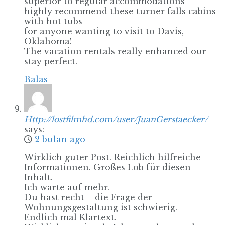
superior to regular accommodations –
highly recommend these turner falls cabins
with hot tubs
for anyone wanting to visit to Davis,
Oklahoma!
The vacation rentals really enhanced our
stay perfect.
Balas
Http://lostfilmhd.com/user/JuanGerstaecker/
says:
2 bulan ago
Wirklich guter Post. Reichlich hilfreiche
Informationen. Großes Lob für diesen
Inhalt.
Ich warte auf mehr.
Du hast recht – die Frage der
Wohnungsgestaltung ist schwierig.
Endlich mal Klartext.