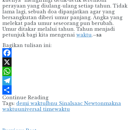
kuenya” mengiringi detik-detik seremoni
perayaan yang diulang-ulang setiap tahun. Tidak
lama lagi, sebuah doa dipanjatkan agar yang
bersangkutan diberi umur panjang. Angka yang
melekat pada umur seseorang pun berubah.
Umur ditakar melalui tahun. Tahun menjadi
petunjuk bagi kita mengenai
waktu
.
–sa
Bagikan tulisan ini:
Facebook
X
WhatsApp
Telegram
Continue Reading
Share
Tags:
demi waktu
Ibnu Sina
Isaac Newton
makna
waktu
universal time
waktu