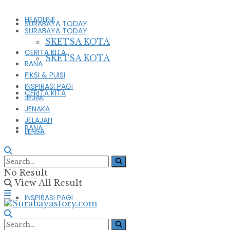
HEADLINE
SURABAYA TODAY
SURABAYA TODAY
SKETSA KOTA
CERITA KITA
SKETSA KOTA
RANA
FIKSI & PUISI
INSPIRASI PAGI
CERITA KITA
JEJAK
JENAKA
JELAJAH
RANA
LENSA
FIKSI & PUISI
No Result
View All Result
INSPIRASI PAGI