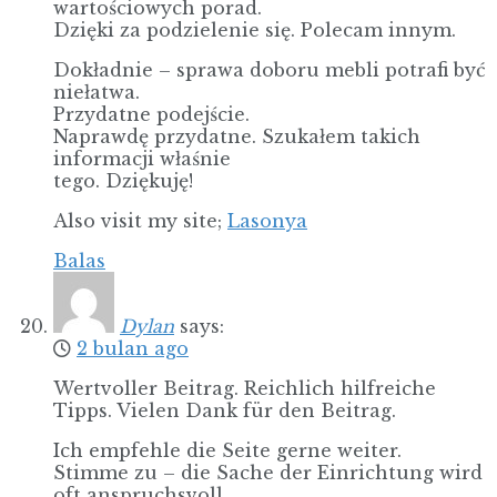
wartościowych porad.
Dzięki za podzielenie się. Polecam innym.
Dokładnie – sprawa doboru mebli potrafi być
niełatwa.
Przydatne podejście.
Naprawdę przydatne. Szukałem takich
informacji właśnie
tego. Dziękuję!
Also visit my site;
Lasonya
Balas
Dylan
says:
2 bulan ago
Wertvoller Beitrag. Reichlich hilfreiche
Tipps. Vielen Dank für den Beitrag.
Ich empfehle die Seite gerne weiter.
Stimme zu – die Sache der Einrichtung wird
oft anspruchsvoll.