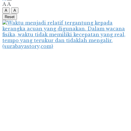
A
A
A
A
Reset