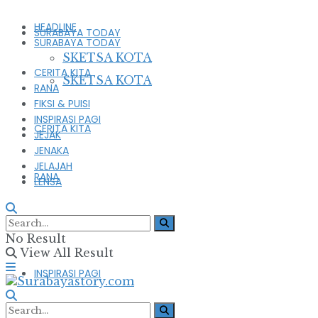
HEADLINE
SURABAYA TODAY
SURABAYA TODAY
SKETSA KOTA
CERITA KITA
SKETSA KOTA
RANA
FIKSI & PUISI
INSPIRASI PAGI
CERITA KITA
JEJAK
JENAKA
JELAJAH
RANA
LENSA
FIKSI & PUISI
No Result
View All Result
INSPIRASI PAGI