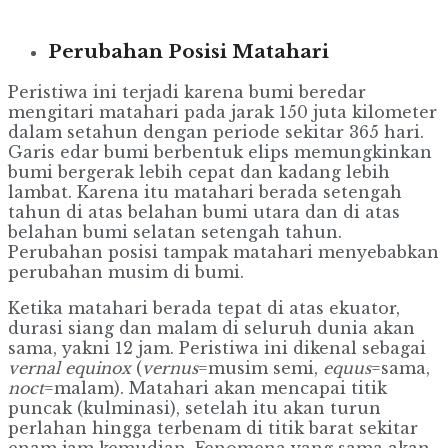
Perubahan Posisi Matahari
Peristiwa ini terjadi karena bumi beredar
mengitari matahari pada jarak 150 juta kilometer
dalam setahun dengan periode sekitar 365 hari.
Garis edar bumi berbentuk elips memungkinkan
bumi bergerak lebih cepat dan kadang lebih
lambat. Karena itu matahari berada setengah
tahun di atas belahan bumi utara dan di atas
belahan bumi selatan setengah tahun.
Perubahan posisi tampak matahari menyebabkan
perubahan musim di bumi.
Ketika matahari berada tepat di atas ekuator,
durasi siang dan malam di seluruh dunia akan
sama, yakni 12 jam. Peristiwa ini dikenal sebagai
vernal equinox
(
vernus
=musim semi,
equus
=sama,
noct
=malam). Matahari akan mencapai titik
puncak (kulminasi), setelah itu akan turun
perlahan hingga terbenam di titik barat sekitar
enam jam kemudian. Fenomena yang sama akan