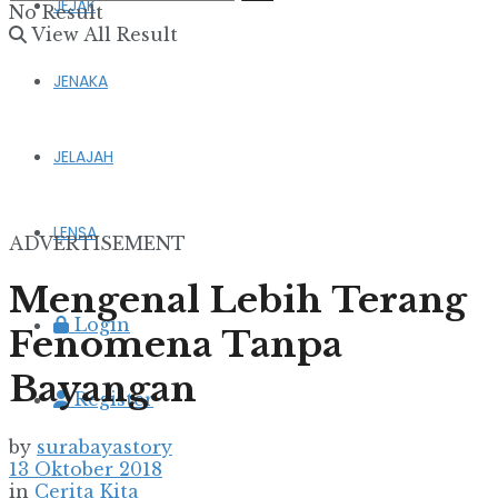
JEJAK
No Result
View All Result
JENAKA
JELAJAH
LENSA
ADVERTISEMENT
Mengenal Lebih Terang
Login
Fenomena Tanpa
Bayangan
Register
by
surabayastory
13 Oktober 2018
in
Cerita Kita