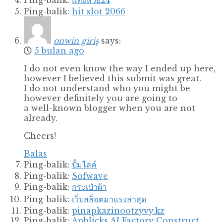
Ping-balik:
hit slot 2066
onwin giriş
says:
5 bulan ago
I do not even know the way I ended up here,
however I believed this submit was great.
I do not understand who you might be
however definitely you are going to
a well-known blogger when you are not
already.
Cheers!
Balas
Ping-balik:
ปั้มไลค์
Ping-balik:
Sofwave
Ping-balik:
กระเป๋าผ้า
Ping-balik:
เว็บสล็อตมาแรงล่าสุด
Ping-balik:
pinapkazinootzyvy.kz
Ping-balik:
Anblicks AI Factory Construct