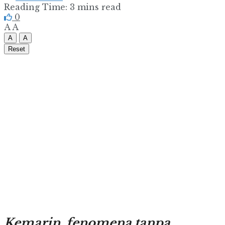
Reading Time: 3 mins read
0
A
A
A
A
Reset
Kemarin, fenomena tanpa