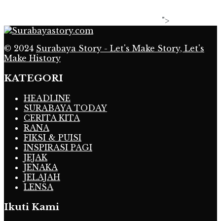
">
© 2024
Surabaya Story - Let's Make Story, Let's
Make History
KATEGORI
HEADLINE
SURABAYA TODAY
CERITA KITA
RANA
FIKSI & PUISI
INSPIRASI PAGI
JEJAK
JENAKA
JELAJAH
LENSA
Ikuti Kami