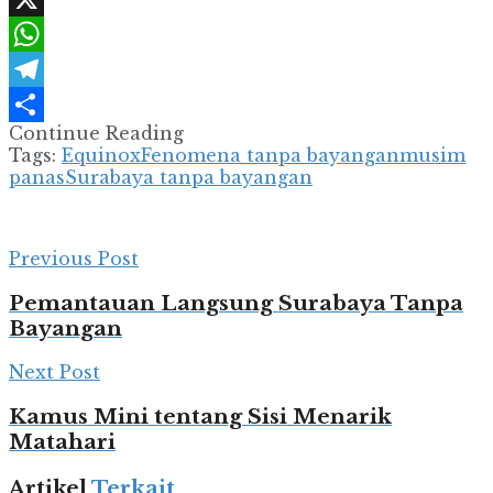
X
WhatsApp
Telegram
Continue Reading
Share
Tags:
Equinox
Fenomena tanpa bayangan
musim
panas
Surabaya tanpa bayangan
Previous Post
Pemantauan Langsung Surabaya Tanpa
Bayangan
Next Post
Kamus Mini tentang Sisi Menarik
Matahari
Artikel
Terkait