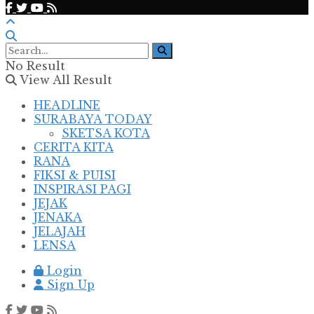
No Result
View All Result
HEADLINE
SURABAYA TODAY
SKETSA KOTA
CERITA KITA
RANA
FIKSI & PUISI
INSPIRASI PAGI
JEJAK
JENAKA
JELAJAH
LENSA
Login
Sign Up