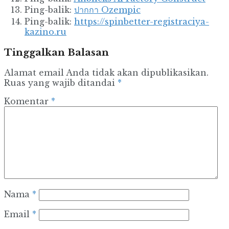
Ping-balik:
ปากกา Ozempic
Ping-balik:
https://spinbetter-registraciya-
kazino.ru
Tinggalkan Balasan
Alamat email Anda tidak akan dipublikasikan.
Ruas yang wajib ditandai
*
Komentar
*
Nama
*
Email
*