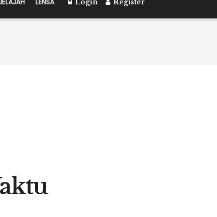
JELAJAH
LENSA
Login
Register
aktu