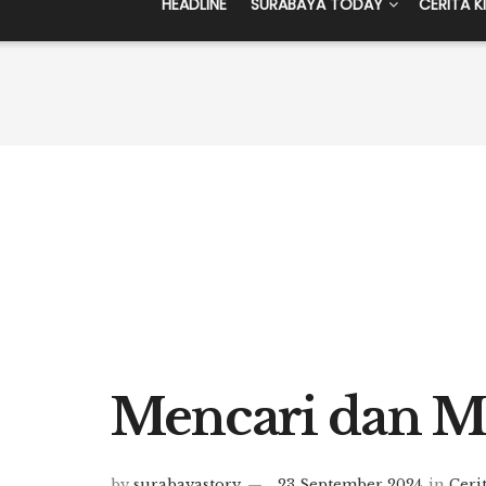
HEADLINE
SURABAYA TODAY
CERITA K
Mencari dan 
by
surabayastory
23 September 2024
in
Ceri