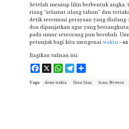
Setelah meniup lilin berbentuk angka
riang “selamat ulang tahun” dan teriak
detik seremoni perayaan yang diulang-u
doa dipanjatkan agar yang bersangkuta
pada umur seseorang pun berubah. Umu
petunjuk bagi kita mengenai
waktu
.
–sa
Bagikan tulisan ini:
F
X
W
T
S
a
h
el
h
Tags:
demi waktu
Ibnu Sina
Isaac Newton
c
at
e
a
e
s
g
r
b
A
r
e
o
p
a
o
p
m