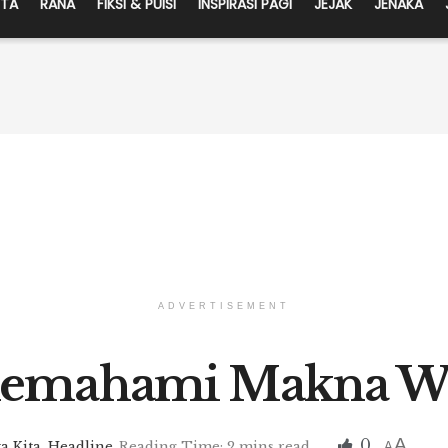
ITA
RANA
FIKSI & PUISI
INSPIRASI PAGI
JEJAK
JENAKA
ADVERTISEMENT
Memahami Makna W
A
0
ta Kita
,
Headline
Reading Time: 2 mins read
A