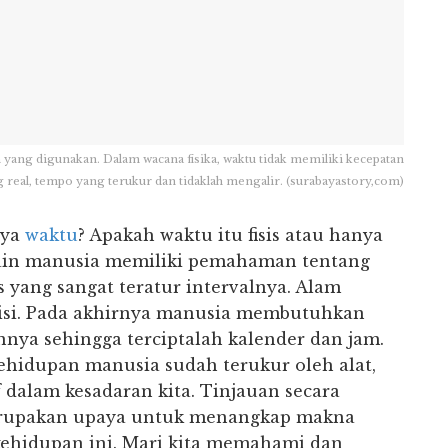
 yang digunakan. Dalam wacana fisika, waktu tidak memiliki kecepatan
 real, tempo yang terukur dan tidaklah mengalir. (surabayastory,com)
nya
waktu
? Apakah waktu itu fisis atau hanya
lain manusia memiliki pemahaman tentang
s yang sangat teratur intervalnya. Alam
isi. Pada akhirnya manusia membutuhkan
nnya sehingga terciptalah kalender dan jam.
kehidupan manusia sudah terukur oleh alat,
 dalam kesadaran kita. Tinjauan secara
 merupakan upaya untuk menangkap makna
kehidupan ini. Mari kita memahami dan