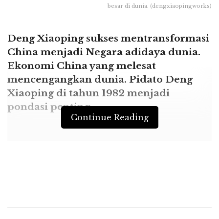
besar di dunia. (dengxiaopingworks)
Deng Xiaoping sukses mentransformasi
China menjadi Negara adidaya dunia.
Ekonomi China yang melesat
mencengangkan dunia. Pidato Deng
Xiaoping di tahun 1982 menjadi
pondasi penting.
Continue Reading
Surabayastory.com –
Tak banyak yang
menyadari, bila pidato Deng Xiaoping di
Kongres China, 18 September 1982, punya arti
penting dalam kemajuan ekonomi China saat
ini. Pidato itu bicara tentang pondasi ekonomi
yang akan dibangun dan dikerjakan China