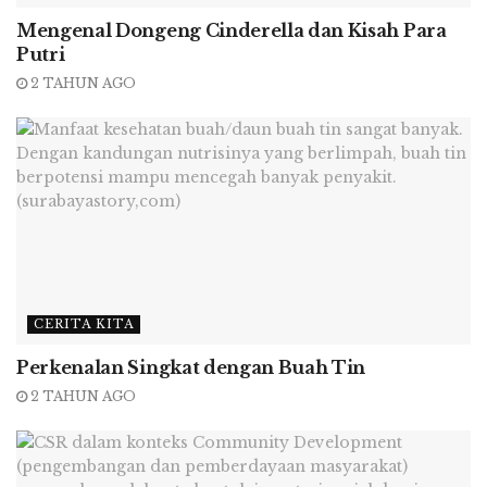
10 miliar, dan perdagangannya berkembang 100
Mengenal Dongeng Cinderella dan Kisah Para
kali lipat.
Putri
2 TAHUN AGO
Kita baca kembali pidato Deng Xiaoping
selengkapnya, lalu refleksikan dengan kondisi
ekonomi China saat ini.
***********
CERITA KITA
Perkenalan Singkat dengan Buah Tin
KAMI AKAN BERKONSENTRASI PADA
2 TAHUN AGO
EKONOMI PENGEMBANGAN