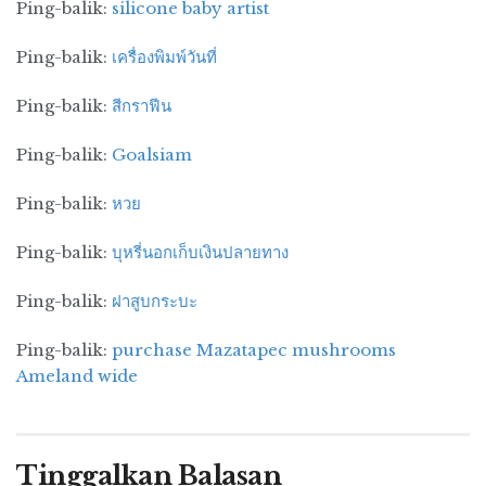
Ping-balik:
silicone baby artist
mengintegrasikan teori dengan praktik dan
melanjutkan dari kenyataan dalam segala hal
Ping-balik:
เครื่องพิมพ์วันที่
yang kami lakukan, menegaskan bahwa praktik
Ping-balik:
สีกราฟีน
adalah satu-satunya kriteria untuk menilai
kebenaran dan membangun kembali garis
Ping-balik:
Goalsiam
ideologis untuk mencari kebenaran dari
fakta. Setelah kami menyelesaikan pertanyaan
Ping-balik:
หวย
tentang garis ideologis, kami dapat
merumuskan kebijakan baru yang benar. Ini
Ping-balik:
บุหรี่นอกเก็บเงินปลายทาง
termasuk, di atas segalanya, kebijakan untuk
Ping-balik:
ฝาสูบกระบะ
mengalihkan fokus pekerjaan kita ke
pembangunan ekonomi, tetapi juga kebijakan
Ping-balik:
purchase Mazatapec mushrooms
pedesaan, kebijakan tentang hubungan luar
Ameland wide
negeri, dan serangkaian kebijakan lengkap
tentang membangun sosialisme.
Ke mana pun saya pergi di tiga provinsi timur
Tinggalkan Balasan