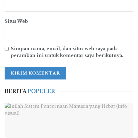
akan mampu menghapus kemiskinan
sepenuhnya. Demikian, dalam membangun
Situs Web
sosialisme kita harus melakukan semua yang
kita bisa untuk mengembangkan tenaga
produktif dan secara bertahap menghilangkan
kemiskinan, terus meningkatkan taraf hidup
Simpan nama, email, dan situs web saya pada
peramban ini untuk komentar saya berikutnya.
masyarakat. Jika tidak, bagaimana sosialisme
bisa menang atas kapitalisme? Pada tahap
kedua, atau komunisme tingkat lanjut, ketika
ekonomi sangat berkembang dan ada
kelimpahan materi yang melimpah, kita akan
BERITA
POPULER
dapat menerapkan prinsip dari masing-masing
sesuai kemampuannya, kepada masing-masing
sesuai dengan kebutuhannya. Jika kita tidak
melakukan segala kemungkinan untuk
meningkatkan produksi, bagaimana kita dapat
memperluas ekonomi? Bagaimana kita bisa