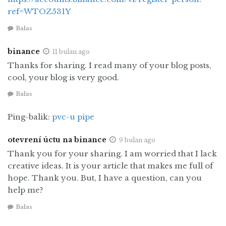
menguji kebenaran. Saat itu, beberapa orang
ref=WTOZ531Y
menentang perdebatan tersebut. Pada bulan
Balas
Juni 1978 saya menyampaikan pidato tentang
garis ideologis ini pada konferensi semua
binance
11 bulan ago
tentara tentang kerja politik. Kemudian, ketika
Thanks for sharing. I read many of your blog posts,
saya dalam perjalanan pulang dari kunjungan
cool, your blog is very good.
ke negara Anda, saya membuat pidato serupa di
Balas
tiga provinsi di Cina Timur Laut [Heilongjiang,
Jilin dan Liaoning].
Ping-balik:
pvc-u pipe
Setelah kurang lebih satu tahun berdebat, pada
otevrení úctu na binance
9 bulan ago
akhir tahun 1978 kami mengadakan Sidang
Thank you for your sharing. I am worried that I lack
Paripurna Ketiga Komite Sentral
creative ideas. It is your article that makes me full of
Kesebelas. Pada sesi itu kami mengkritik
hope. Thank you. But, I have a question, can you
gagasan “dua siapa” dan mengedepankan
help me?
slogan “Kita harus membebaskan pikiran kita
Balas
dan menggunakan kepala kita.” Kami
menyatakan bahwa kami harus