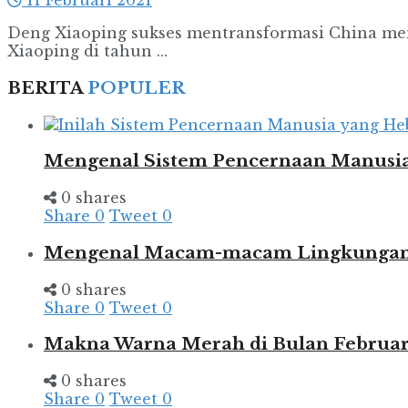
11 Februari 2021
Deng Xiaoping sukses mentransformasi China me
Xiaoping di tahun ...
BERITA
POPULER
Mengenal Sistem Pencernaan Manusia
0 shares
Share
0
Tweet
0
Mengenal Macam-macam Lingkungan d
0 shares
Share
0
Tweet
0
Makna Warna Merah di Bulan Februar
0 shares
Share
0
Tweet
0