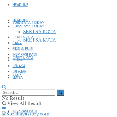
HEADLINE
HEADLINE
SURABAYA TODAY
SURABAYA TODAY
SKETSA KOTA
CERITA KITA
SKETSA KOTA
RANA
FIKSI & PUISI
INSPIRASI PAGI
CERITA KITA
JEJAK
JENAKA
JELAJAH
RANA
LENSA
FIKSI & PUISI
No Result
View All Result
INSPIRASI PAGI