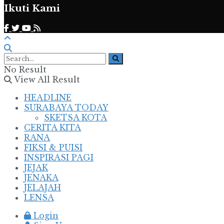
Ikuti Kami
No Result
View All Result
HEADLINE
SURABAYA TODAY
SKETSA KOTA
CERITA KITA
RANA
FIKSI & PUISI
INSPIRASI PAGI
JEJAK
JENAKA
JELAJAH
LENSA
Login