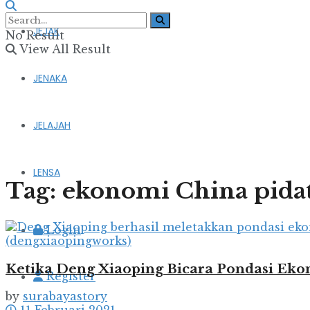
JEJAK
No Result
View All Result
JENAKA
JELAJAH
LENSA
Tag:
ekonomi China pida
Login
Ketika Deng Xiaoping Bicara Pondasi Eko
Register
by
surabayastory