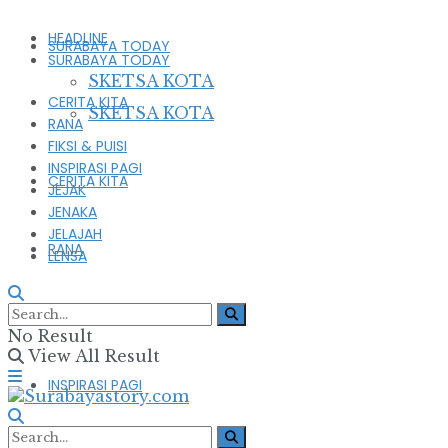
HEADLINE
SURABAYA TODAY
SURABAYA TODAY
SKETSA KOTA
CERITA KITA
SKETSA KOTA
RANA
FIKSI & PUISI
INSPIRASI PAGI
CERITA KITA
JEJAK
JENAKA
JELAJAH
RANA
LENSA
FIKSI & PUISI
No Result
View All Result
INSPIRASI PAGI