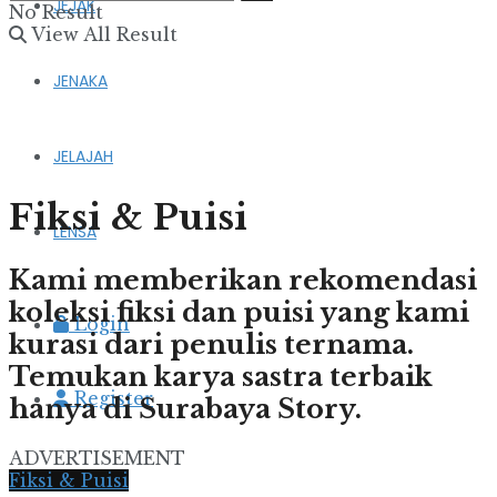
JEJAK
No Result
View All Result
JENAKA
JELAJAH
Fiksi & Puisi
LENSA
Kami memberikan rekomendasi
koleksi fiksi dan puisi yang kami
Login
kurasi dari penulis ternama.
Temukan karya sastra terbaik
Register
hanya di Surabaya Story.
ADVERTISEMENT
Fiksi & Puisi