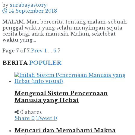
by
surabayastory
14 September 2018
MALAM. Mari bercerita tentang malam, sebuah
penggal waktu yang selalu menyimpan sejuta
cerita bagi anak manusia. Malam, sekelebat
waktu yang...
Page 7 of 7
Prev
1
…
6
7
BERITA
POPULER
Mengenal Sistem Pencernaan
Manusia yang Hebat
0 shares
Share
0
Tweet
0
Mencari dan Memahami Makna