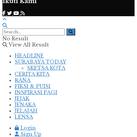
Ikuti Kami
No Result
View All Result
HEADLINE
SURABAYA TODAY
SKETSA KOTA
CERITA KITA
RANA
FIKSI & PUISI
INSPIRASI PAGI
JEJAK
JENAKA
JELAJAH
LENSA
Login
Sign Up