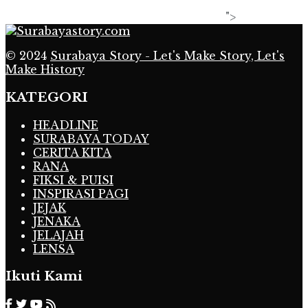
">
© 2024
Surabaya Story - Let's Make Story, Let's
Make History
KATEGORI
HEADLINE
SURABAYA TODAY
CERITA KITA
RANA
FIKSI & PUISI
INSPIRASI PAGI
JEJAK
JENAKA
JELAJAH
LENSA
Ikuti Kami