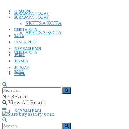
HEADLINE
SURABAYA TODAY
SURABAYA TODAY
SKETSA KOTA
CERITA KITA
SKETSA KOTA
RANA
FIKSI & PUISI
INSPIRASI PAGI
CERITA KITA
JEJAK
JENAKA
JELAJAH
RANA
LENSA
FIKSI & PUISI
No Result
View All Result
INSPIRASI PAGI