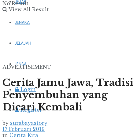
JEJAK
No Result
View All Result
JENAKA
JELAJAH
LENSA
ADVERTISEMENT
Cerita Jamu Jawa, Tradisi
Login
Penyembuhan yang
Dicari Kembali
Register
by
surabayastory
17 Februari 2019
in
Cerita Kita