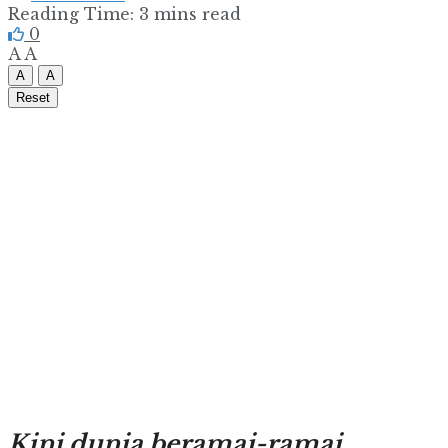
Reading Time: 3 mins read
0
A
A
A
A
Reset
Kini dunia beramai-ramai