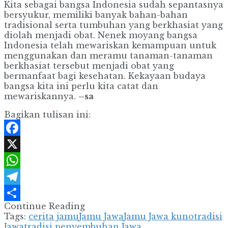
Kita sebagai bangsa Indonesia sudah sepantasnya
bersyukur, memiliki banyak bahan-bahan
tradisional serta tumbuhan yang berkhasiat yang
diolah menjadi obat. Nenek moyang bangsa
Indonesia telah mewariskan kemampuan untuk
menggunakan dan meramu tanaman-tanaman
berkhasiat tersebut menjadi obat yang
bermanfaat bagi kesehatan. Kekayaan budaya
bangsa kita ini perlu kita catat dan
mewariskannya.
–sa
Bagikan tulisan ini:
Facebook
X
WhatsApp
Telegram
Continue Reading
Share
Tags:
cerita jamu
Jamu Jawa
Jamu Jawa kuno
tradisi
Jawa
tradisi penyembuhan Jawa