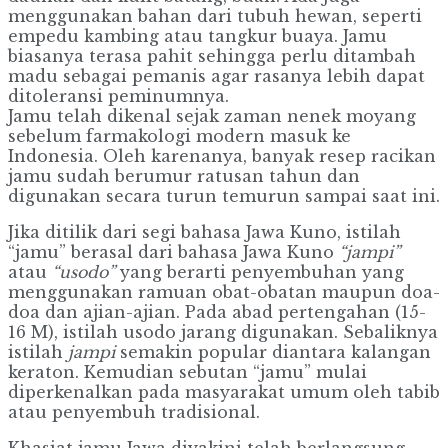
menggunakan bahan dari tubuh hewan, seperti
empedu kambing atau tangkur buaya. Jamu
biasanya terasa pahit sehingga perlu ditambah
madu sebagai pemanis agar rasanya lebih dapat
ditoleransi peminumnya.
Jamu telah dikenal sejak zaman nenek moyang
sebelum farmakologi modern masuk ke
Indonesia. Oleh karenanya, banyak resep racikan
jamu sudah berumur ratusan tahun dan
digunakan secara turun temurun sampai saat ini.
Jika ditilik dari segi bahasa Jawa Kuno, istilah
“jamu” berasal dari bahasa Jawa Kuno
“jampi”
atau
“usodo”
yang berarti penyembuhan yang
menggunakan ramuan obat-obatan maupun doa-
doa dan ajian-ajian. Pada abad pertengahan (15-
16 M), istilah usodo jarang digunakan. Sebaliknya
istilah
jampi
semakin popular diantara kalangan
keraton. Kemudian sebutan “jamu” mulai
diperkenalkan pada masyarakat umum oleh tabib
atau penyembuh tradisional.
Khasiat jamu Jawa diyakini telah berlangsung