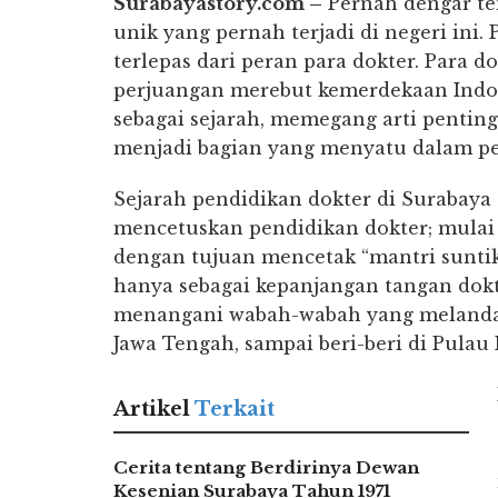
Surabayastory.com –
Pernah dengar ten
unik yang pernah terjadi di negeri ini.
terlepas dari peran para dokter. Para 
perjuangan merebut kemerdekaan Indone
sebagai sejarah, memegang arti pentin
menjadi bagian yang menyatu dalam p
Sejarah pendidikan dokter di Surabaya 
mencetuskan pendidikan dokter; mulai
dengan tujuan mencetak “mantri suntik
hanya sebagai kepanjangan tangan dokt
menangani wabah-wabah yang melanda b
Jawa Tengah, sampai beri-beri di Pulau
Artikel
Terkait
Cerita tentang Berdirinya Dewan
Kesenian Surabaya Tahun 1971