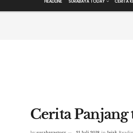
HEADLINE
SURABAYA TODAY
CERITA K
Cerita Panjang
by
surabayastory
21 Juli 2018
in
Jejak
Readin