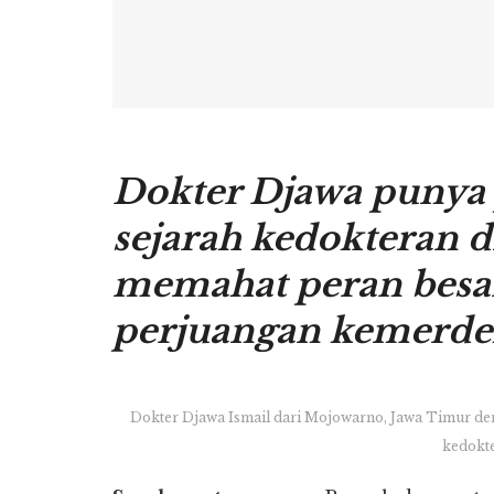
Dokter Djawa punya 
sejarah kedokteran d
memahat peran besar
perjuangan kemerde
Dokter Djawa Ismail dari Mojowarno, Jawa Timur den
kedokte