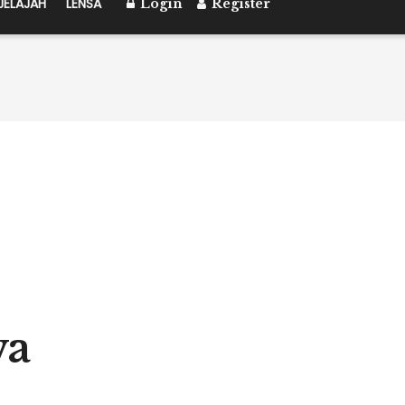
JELAJAH
LENSA
Login
Register
wa