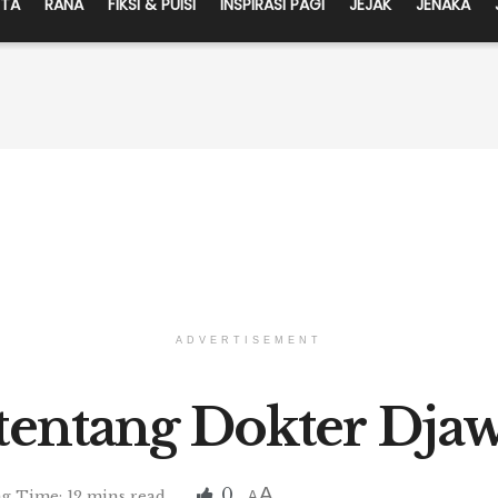
ITA
RANA
FIKSI & PUISI
INSPIRASI PAGI
JEJAK
JENAKA
ADVERTISEMENT
 tentang Dokter Dja
A
0
g Time: 12 mins read
A