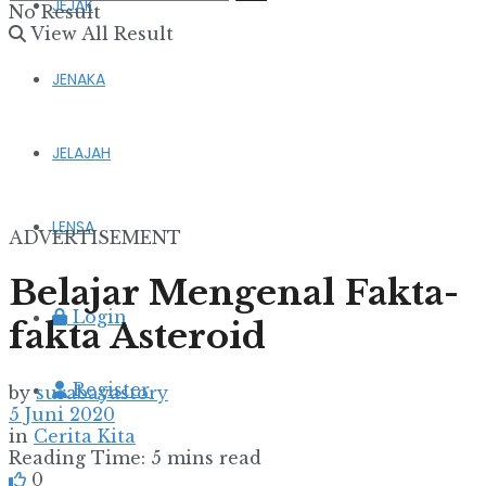
JEJAK
No Result
View All Result
JENAKA
JELAJAH
LENSA
ADVERTISEMENT
Belajar Mengenal Fakta-
Login
fakta Asteroid
Register
by
surabayastory
5 Juni 2020
in
Cerita Kita
Reading Time: 5 mins read
0