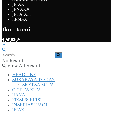
JEJAK
JENAKA
JELAJAH
LENSA
Ikuti Kami
No Result
View All Result
HEADLINE
SURABAYA TODAY
SKETSA KOTA
CERITA KITA
RANA
FIKSI & PUISI
INSPIRASI PAGI
JEJAK