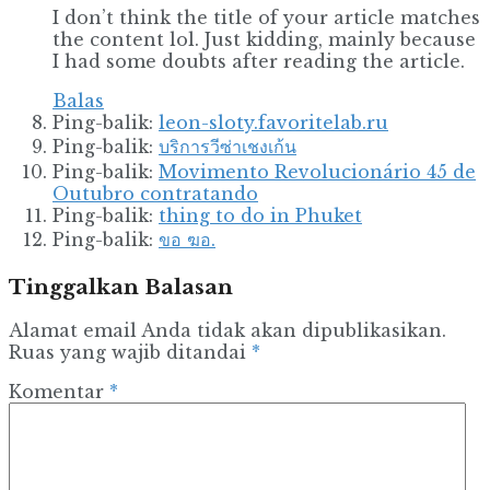
I don’t think the title of your article matches
the content lol. Just kidding, mainly because
I had some doubts after reading the article.
Balas
Ping-balik:
leon-sloty.favoritelab.ru
Ping-balik:
บริการวีซ่าเชงเก้น
Ping-balik:
Movimento Revolucionário 45 de
Outubro contratando
Ping-balik:
thing to do in Phuket
Ping-balik:
ขอ ฆอ.
Tinggalkan Balasan
Alamat email Anda tidak akan dipublikasikan.
Ruas yang wajib ditandai
*
Komentar
*