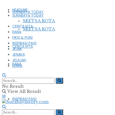
HEADLINE
SURABAYA TODAY
SURABAYA TODAY
SKETSA KOTA
CERITA KITA
SKETSA KOTA
RANA
FIKSI & PUISI
INSPIRASI PAGI
CERITA KITA
JEJAK
JENAKA
JELAJAH
RANA
LENSA
FIKSI & PUISI
No Result
View All Result
INSPIRASI PAGI