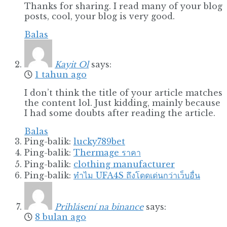
Thanks for sharing. I read many of your blog
posts, cool, your blog is very good.
Balas
Kayit Ol
says:
1 tahun ago
I don’t think the title of your article matches
the content lol. Just kidding, mainly because
I had some doubts after reading the article.
Balas
Ping-balik:
lucky789bet
Ping-balik:
Thermage ราคา
Ping-balik:
clothing manufacturer
Ping-balik:
ทำไม UFA4S ถึงโดดเด่นกว่าเว็บอื่น
Prihlásení na binance
says:
8 bulan ago