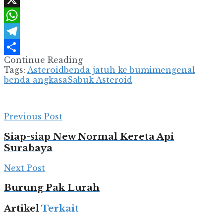
X
WhatsApp
Telegram
Continue Reading
Share
Tags:
Asteroid
benda jatuh ke bumi
mengenal
benda angkasa
Sabuk Asteroid
Previous Post
Siap-siap New Normal Kereta Api
Surabaya
Next Post
Burung Pak Lurah
Artikel
Terkait