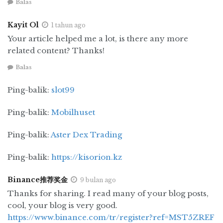
dalam
“Le Mythe de Sisyphe”
, seorang yang
Balas
aneh “suatu perseteruan antara panggilan
Kayit Ol
1 tahun ago
manusiawi dan keadaan dunia yang tidak
Your article helped me a lot, is there any more
masuk akal.”
related content? Thanks!
Penulisan roman ini, pada dasarnya netral dan
Balas
putih, menjadi bagian dari sebuah kejadian
lampau, dimana Sartre mengatakan bahwa ia
Ping-balik:
slot99
“memberi kesan tersendiri pada setiap kalimat”.
Ping-balik:
Mobilhuset
Gaya penulisan seperti ini menambahkan
kesan kesendirian sang karakter dalam
Ping-balik:
Aster Dex Trading
menghadapi keseharian (dunia) dan dirinya
sendiri.
Ping-balik:
https://kisorion.kz
The Outsider
sebagai kisah seorang pria tanpa
Binance推荐奖金
9 bulan ago
pretensi heroik, rela mati demi kebenaran.
Thanks for sharing. I read many of your blog posts,
Karya-karya camus selalu menarik untuk
cool, your blog is very good.
dibaca, dan direnungkan sebagai bagian dari
https://www.binance.com/tr/register?ref=MST5ZREF