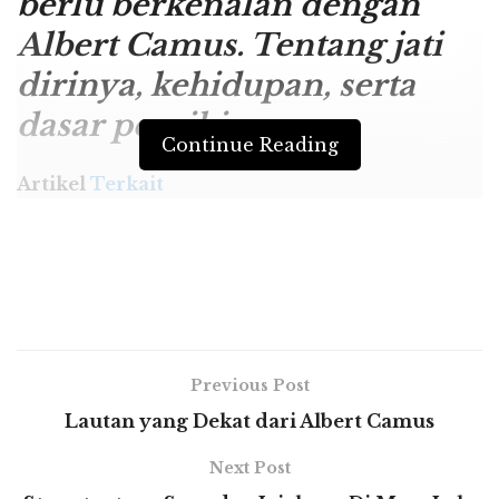
berlu berkenalan dengan
Albert Camus. Tentang jati
dirinya, kehidupan, serta
dasar pemikirannya.
Continue Reading
Artikel
Terkait
Perkenalan Singkat dengan Buah Tin
Mengelola CSR Menjadi Community
Development
Mencari dan Memahami Makna Waktu
Previous Post
Lautan yang Dekat dari Albert Camus
Next Post