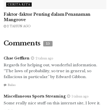
trilogi yang diberi nama oleh Albert Camus
CERITA KITA
“Lingkaran mustahil”. Trilogi ini juga
Faktor-faktor Penting dalam Penanaman
mengandung sebuah esai filosofi dengan judul
Mangrove
“Le Mythe de Sisyphe et la pièce de théâtre
2 TAHUN AGO
Caligula”
.
Camus pada suatu hari menuliskan: “Jika Anda
Comments
15
ingin menjadi seorang filsuf, tulislah sebuah
roman” – yang mana karakter utama, misterius,
Chae Geffken
2 tahun ago
yang tidak perduli dengan aturan norma sosial,
Regards for helping out, wonderful information.
layaknya seorang asing di bumi maupun
“The laws of probability, so true in general, so
kepada dirinya sendiri. Mersault dituliskan,
fallacious in particular.” by Edward Gibbon.
dalam sebuah narasi pendek dalam sebuah
Balas
catatan pribadi (menurut analisis), menjalani
semua aksinya, keinginannya dan
Miscellaneous Sports Streaming
1 tahun ago
kegundahannya. Ia mewakili manusia yang
Some really nice stuff on this internet site, I love it.
tidak masuk akal sebagaimana digambarkan