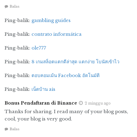
refleksi kehidupan. ***
Balas
Bagikan tulisan ini:
Ping-balik:
gambling guides
F
X
W
T
S
Ping-balik:
contrato informática
a
h
el
h
Tags:
Albert Camus
Esai Camus
Mimpi Camus
c
at
e
a
Ping-balik:
ole777
The Outsider
e
s
g
r
Ping-balik:
8 เกมสล็อตแตกดีล่าสุด แตกง่าย โบนัสเข้าไว
b
A
r
e
o
p
a
Ping-balik:
ตอบคอมเม้น Facebook อัตโนมัติ
o
p
m
Ping-balik:
เน็ตบ้าน ais
k
Bonus Pendaftaran di Binance
2 minggu ago
Thanks for sharing. I read many of your blog posts,
cool, your blog is very good.
Balas