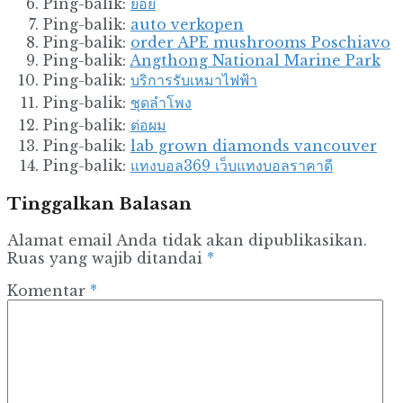
Ping-balik:
ยอย
Ping-balik:
auto verkopen
Ping-balik:
order APE mushrooms Poschiavo
Ping-balik:
Angthong National Marine Park
Ping-balik:
บริการรับเหมาไฟฟ้า
Ping-balik:
ชุดลำโพง
Ping-balik:
ต่อผม
Ping-balik:
lab grown diamonds vancouver
Ping-balik:
แทงบอล369 เว็บแทงบอลราคาดี
Tinggalkan Balasan
Alamat email Anda tidak akan dipublikasikan.
Ruas yang wajib ditandai
*
Komentar
*