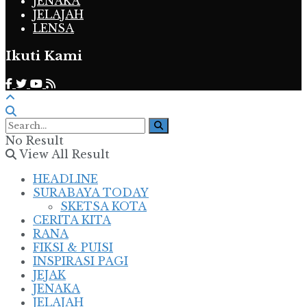
JENAKA
JELAJAH
LENSA
Ikuti Kami
No Result
View All Result
HEADLINE
SURABAYA TODAY
SKETSA KOTA
CERITA KITA
RANA
FIKSI & PUISI
INSPIRASI PAGI
JEJAK
JENAKA
JELAJAH