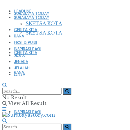
HEADLINE
SURABAYA TODAY
SURABAYA TODAY
SKETSA KOTA
CERITA KITA
SKETSA KOTA
RANA
FIKSI & PUISI
INSPIRASI PAGI
CERITA KITA
JEJAK
JENAKA
JELAJAH
RANA
LENSA
FIKSI & PUISI
No Result
View All Result
INSPIRASI PAGI