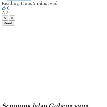
Reading Time: 2 mins read
0
A
A
A
A
Reset
Sepotong Jalan Gubeng yang