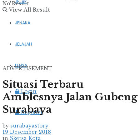
JEJAK
No Result
View All Result
JENAKA
JELAJAH
LENSA
ADVERTISEMENT
Situasi Terbaru
Login
Amblesnya Jalan Gubeng
Surabaya
Register
by
surabayastory
19 Desember 2018
in
Sketsa Kota