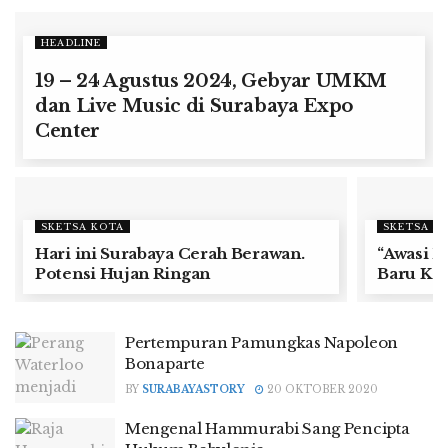
HEADLINE
19 – 24 Agustus 2024, Gebyar UMKM
dan Live Music di Surabaya Expo
Center
SKETSA KOTA
SKETSA K
Hari ini Surabaya Cerah Berawan.
“Awasi 
Potensi Hujan Ringan
Baru Kop
Pertempuran Pamungkas Napoleon
Bonaparte
BY
SURABAYASTORY
20 OKTOBER 2020
Mengenal Hammurabi Sang Pencipta