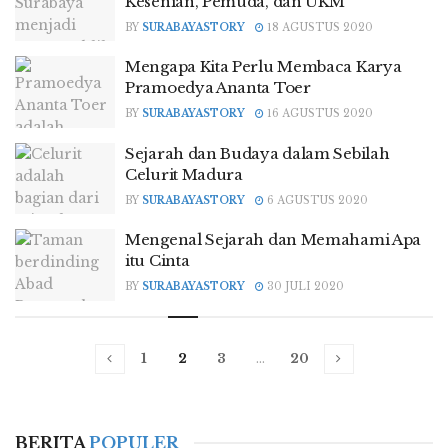
Kesenian, Pemuda, dan UKM
BY
SURABAYASTORY
18 AGUSTUS 2020
Mengapa Kita Perlu Membaca Karya
Pramoedya Ananta Toer
BY
SURABAYASTORY
16 AGUSTUS 2020
Sejarah dan Budaya dalam Sebilah
Celurit Madura
BY
SURABAYASTORY
6 AGUSTUS 2020
Mengenal Sejarah dan Memahami Apa
itu Cinta
BY
SURABAYASTORY
30 JULI 2020
1
2
3
…
20
BERITA
POPULER