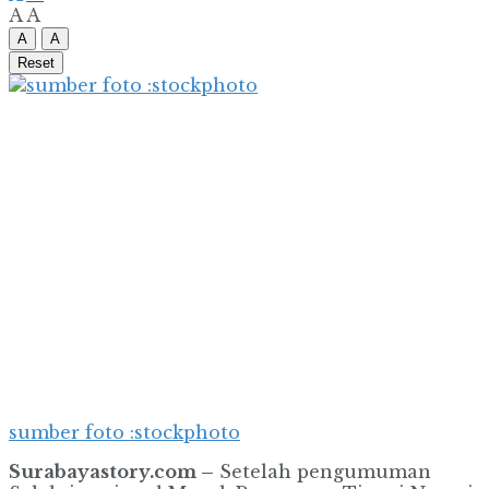
A
A
A
A
Reset
sumber foto :stockphoto
Surabayastory.com –
Setelah pengumuman