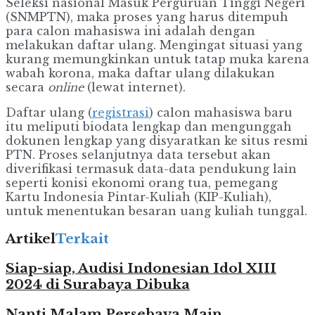
Seleksi nasional Masuk Perguruan Tinggi Negeri
(SNMPTN), maka proses yang harus ditempuh
para calon mahasiswa ini adalah dengan
melakukan daftar ulang. Mengingat situasi yang
kurang memungkinkan untuk tatap muka karena
wabah korona, maka daftar ulang dilakukan
secara
online
(lewat internet).
Daftar ulang (
registrasi
) calon mahasiswa baru
itu meliputi biodata lengkap dan mengunggah
dokunen lengkap yang disyaratkan ke situs resmi
PTN. Proses selanjutnya data tersebut akan
diverifikasi termasuk data-data pendukung lain
seperti konisi ekonomi orang tua, pemegang
Kartu Indonesia Pintar-Kuliah (KIP-Kuliah),
untuk menentukan besaran uang kuliah tunggal.
Artikel
Terkait
Siap-siap, Audisi Indonesian Idol XIII
2024 di Surabaya Dibuka
Nanti Malam Persebaya Main