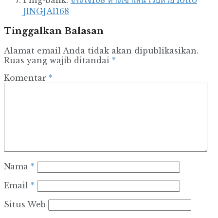
Ping-balik:
จริงใจ168 ทางเข้าเล่น เว็บหวย lotto
JINGJAI168
Tinggalkan Balasan
Alamat email Anda tidak akan dipublikasikan.
Ruas yang wajib ditandai
*
Komentar
*
Nama
*
Email
*
Situs Web