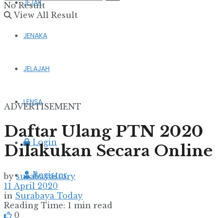
JEJAK
No Result
View All Result
JENAKA
JELAJAH
LENSA
ADVERTISEMENT
Daftar Ulang PTN 2020
Login
Dilakukan Secara Online
Register
by
surabayastory
11 April 2020
in
Surabaya Today
Reading Time: 1 min read
0