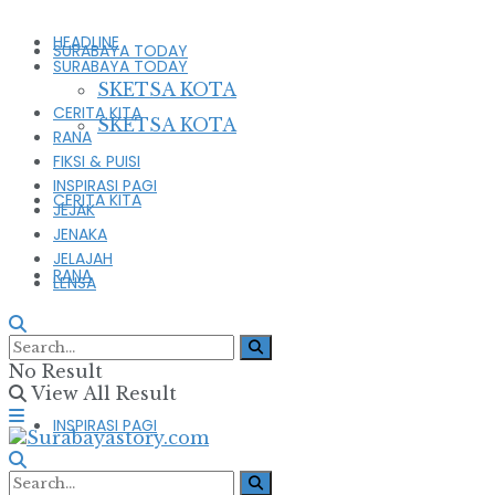
HEADLINE
SURABAYA TODAY
SURABAYA TODAY
SKETSA KOTA
CERITA KITA
SKETSA KOTA
RANA
FIKSI & PUISI
INSPIRASI PAGI
CERITA KITA
JEJAK
JENAKA
JELAJAH
RANA
LENSA
FIKSI & PUISI
No Result
View All Result
INSPIRASI PAGI