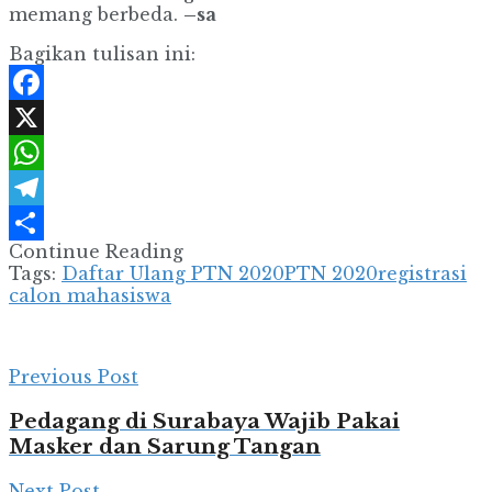
memang berbeda.
–sa
Bagikan tulisan ini:
Facebook
X
WhatsApp
Telegram
Continue Reading
Share
Tags:
Daftar Ulang PTN 2020
PTN 2020
registrasi
calon mahasiswa
Previous Post
Pedagang di Surabaya Wajib Pakai
Masker dan Sarung Tangan
Next Post