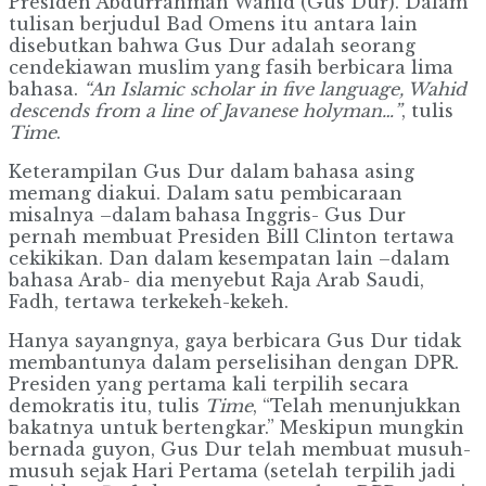
Presiden Abdurrahman Wahid (Gus Dur). Dalam
tulisan berjudul Bad Omens itu antara lain
disebutkan bahwa Gus Dur adalah seorang
cendekiawan muslim yang fasih berbicara lima
bahasa.
“An Islamic scholar in five language, Wahid
descends from a line of Javanese holyman…”
, tulis
Time
.
Keterampilan Gus Dur dalam bahasa asing
memang diakui. Dalam satu pembicaraan
misalnya –dalam bahasa Inggris- Gus Dur
pernah membuat Presiden Bill Clinton tertawa
cekikikan. Dan dalam kesempatan lain –dalam
bahasa Arab- dia menyebut Raja Arab Saudi,
Fadh, tertawa terkekeh-kekeh.
Hanya sayangnya, gaya berbicara Gus Dur tidak
membantunya dalam perselisihan dengan DPR.
Presiden yang pertama kali terpilih secara
demokratis itu, tulis
Time
, “Telah menunjukkan
bakatnya untuk bertengkar.” Meskipun mungkin
bernada guyon, Gus Dur telah membuat musuh-
musuh sejak Hari Pertama (setelah terpilih jadi