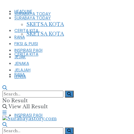
HEADLINE
SURABAYA TODAY
SURABAYA TODAY
SKETSA KOTA
CERITA KITA
SKETSA KOTA
RANA
FIKSI & PUISI
INSPIRASI PAGI
CERITA KITA
JEJAK
JENAKA
JELAJAH
RANA
LENSA
FIKSI & PUISI
No Result
View All Result
INSPIRASI PAGI