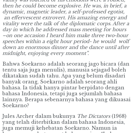
then he could become explosive. He was, in brief, a
dynamic, magnetic leader, a self-professed egotist,
an effervescent extrovert. His amazing energy and
vitality were the talk of the diplomatic corps. After a
day in which he addressed mass meeting for hours
–on one accasion I heard him make three two-hour
speeches within a eight hour period- he would wolf
down an enormous dinner and the dance until after
midnight, enjoying every moment”.
Bahwa Soekarno adalah seorang jago bicara (dan
tentu saja juga menulis), manusia sejagad boleh
dikatakan sudah tahu. Apa yang belum disadari
banyak orang, Soekarno adalah seorang ahli
bahasa. Ia tidak hanya pintar berpidato dengan
bahasa Indonesia, tetapi juga sejumlah bahasa
lainnya. Berapa sebenarnya bahasa yang dikuasai
Soekarno?
Jules Archer dalam bukunya
The Dictators
(1968)
yang telah diterbitkan dalam bahasa Indonesia,
juga memuji kehebatan Soekarno. Namun ia