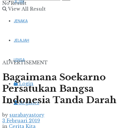
JEJAK
No Result
View All Result
JENAKA
JELAJAH
LENSA
ADVERTISEMENT
Bagaimana Soekarno
Login
Persatukan Bangsa
Indonesia Tanda Darah
Register
by
surabayastory
3 Februari 2019
in
Cerita Kita