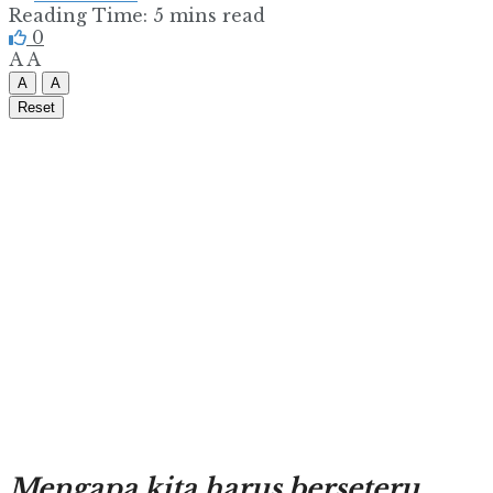
Reading Time: 5 mins read
0
A
A
A
A
Reset
Mengapa kita harus berseteru