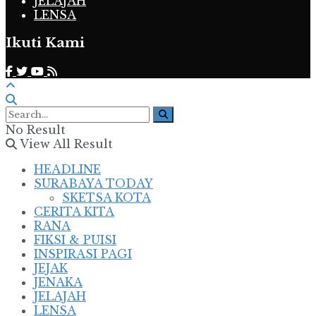
JELAJAH
LENSA
Ikuti Kami
No Result
View All Result
HEADLINE
SURABAYA TODAY
SKETSA KOTA
CERITA KITA
RANA
FIKSI & PUISI
INSPIRASI PAGI
JEJAK
JENAKA
JELAJAH
LENSA