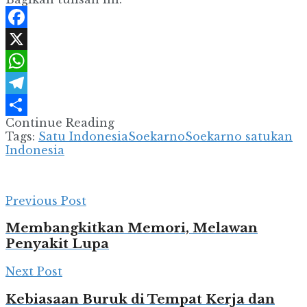
Facebook
X
WhatsApp
Telegram
Continue Reading
Share
Tags:
Satu Indonesia
Soekarno
Soekarno satukan
Indonesia
Previous Post
Membangkitkan Memori, Melawan
Penyakit Lupa
Next Post
Kebiasaan Buruk di Tempat Kerja dan