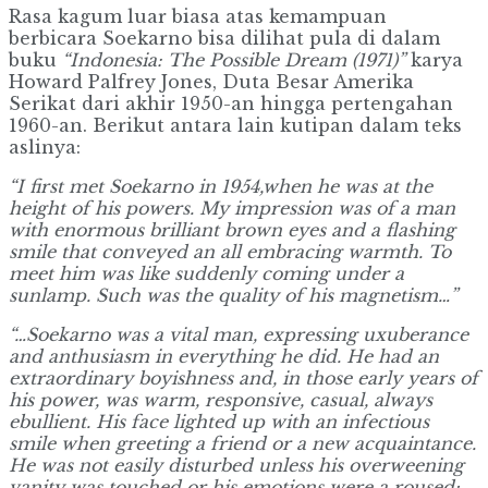
Rasa kagum luar biasa atas kemampuan
berbicara Soekarno bisa dilihat pula di dalam
buku
“Indonesia: The Possible Dream (1971)”
karya
Howard Palfrey Jones, Duta Besar Amerika
Serikat dari akhir 1950-an hingga pertengahan
1960-an. Berikut antara lain kutipan dalam teks
aslinya:
“I first met Soekarno in 1954,when he was at the
height of his powers. My impression was of a man
with enormous brilliant brown eyes and a flashing
smile that conveyed an all embracing warmth. To
meet him was like suddenly coming under a
sunlamp. Such was the quality of his magnetism…”
“…Soekarno was a vital man, expressing uxuberance
and anthusiasm in everything he did. He had an
extraordinary boyishness and, in those early years of
his power, was warm, responsive, casual, always
ebullient. His face lighted up with an infectious
smile when greeting a friend or a new acquaintance.
He was not easily disturbed unless his overweening
vanity was touched or his emotions were a roused;