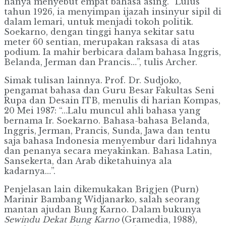
hanya menyebut empat bahasa asing. “Lulus
tahun 1926, ia menyimpan ijazah insinyur sipil di
dalam lemari, untuk menjadi tokoh politik.
Soekarno, dengan tinggi hanya sekitar satu
meter 60 sentian, merupakan raksasa di atas
podium. Ia mahir berbicara dalam bahasa Inggris,
Belanda, Jerman dan Prancis…”, tulis Archer.
Simak tulisan lainnya. Prof. Dr. Sudjoko,
pengamat bahasa dan Guru Besar Fakultas Seni
Rupa dan Desain ITB, menulis di harian Kompas,
20 Mei 1987: “…Lalu muncul ahli bahasa yang
bernama Ir. Soekarno. Bahasa-bahasa Belanda,
Inggris, Jerman, Prancis, Sunda, Jawa dan tentu
saja bahasa Indonesia menyembur dari lidahnya
dan penanya secara meyakinkan. Bahasa Latin,
Sansekerta, dan Arab diketahuinya ala
kadarnya…”.
Penjelasan lain dikemukakan Brigjen (Purn)
Marinir Bambang Widjanarko, salah seorang
mantan ajudan Bung Karno. Dalam bukunya
Sewindu Dekat Bung Karno
(Gramedia, 1988),