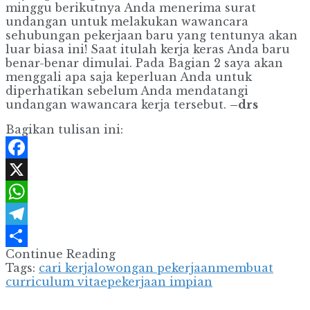
minggu berikutnya Anda menerima surat
undangan untuk melakukan wawancara
sehubungan pekerjaan baru yang tentunya akan
luar biasa ini! Saat itulah kerja keras Anda baru
benar-benar dimulai. Pada Bagian 2 saya akan
menggali apa saja keperluan Anda untuk
diperhatikan sebelum Anda mendatangi
undangan wawancara kerja tersebut.
–drs
Bagikan tulisan ini:
Facebook
X
WhatsApp
Telegram
Continue Reading
Share
Tags:
cari kerja
lowongan pekerjaan
membuat
curriculum vitae
pekerjaan impian