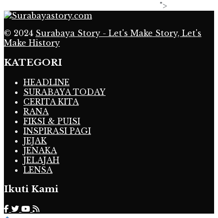
">
© 2024
Surabaya Story - Let's Make Story, Let's
Make History
KATEGORI
HEADLINE
SURABAYA TODAY
CERITA KITA
RANA
FIKSI & PUISI
INSPIRASI PAGI
JEJAK
JENAKA
JELAJAH
LENSA
Ikuti Kami