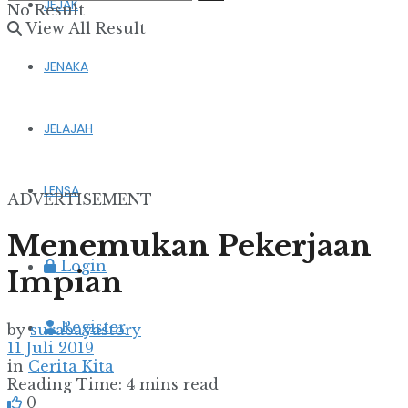
JEJAK
No Result
View All Result
JENAKA
JELAJAH
LENSA
ADVERTISEMENT
Menemukan Pekerjaan
Login
Impian
Register
by
surabayastory
11 Juli 2019
in
Cerita Kita
Reading Time: 4 mins read
0