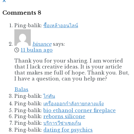
Comments
8
Ping-balik:
ซื้อเหล้าออนไลน์
binance
says:
11 bulan ago
Thank you for your sharing. I am worried
that I lack creative ideas. It is your article
that makes me full of hope. Thank you. But,
I have a question, can you help me?
Balas
Ping-balik:
ไก่ตัน
Ping-balik:
เครื่องออกกำลังกายกลางแจ้ง
Ping-balik:
bio ethanol corner fireplace
Ping-balik:
reborns silicone
Ping-balik:
บริการวีซ่าเชงเก้น
Ping-balik:
dating for psychics