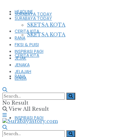
HEADLINE
SURABAYA TODAY
SURABAYA TODAY
SKETSA KOTA
CERITA KITA
SKETSA KOTA
RANA
FIKSI & PUISI
INSPIRASI PAGI
CERITA KITA
JEJAK
JENAKA
JELAJAH
RANA
LENSA
FIKSI & PUISI
No Result
View All Result
INSPIRASI PAGI