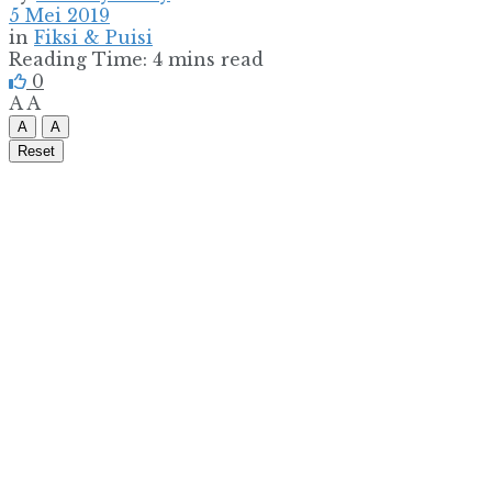
5 Mei 2019
in
Fiksi & Puisi
Reading Time: 4 mins read
0
A
A
A
A
Reset