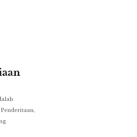
iaan
dalah
 Penderitaan,
ng