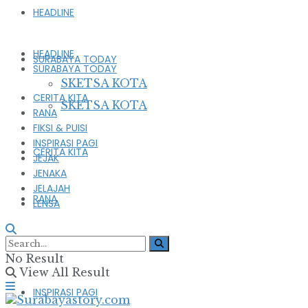
HEADLINE
HEADLINE
SURABAYA TODAY
SURABAYA TODAY
SKETSA KOTA
CERITA KITA
SKETSA KOTA
RANA
FIKSI & PUISI
INSPIRASI PAGI
CERITA KITA
JEJAK
JENAKA
JELAJAH
RANA
LENSA
FIKSI & PUISI
No Result
View All Result
INSPIRASI PAGI