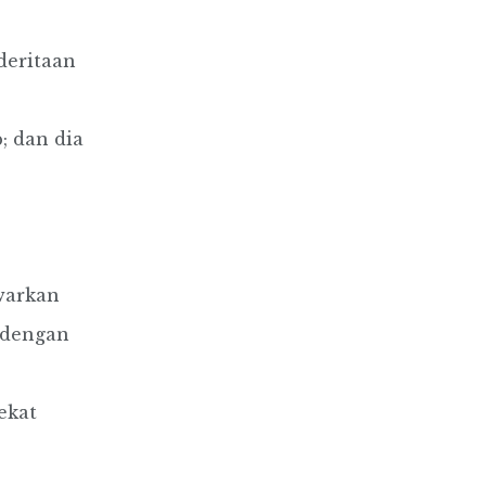
deritaan
; dan dia
warkan
 dengan
ekat