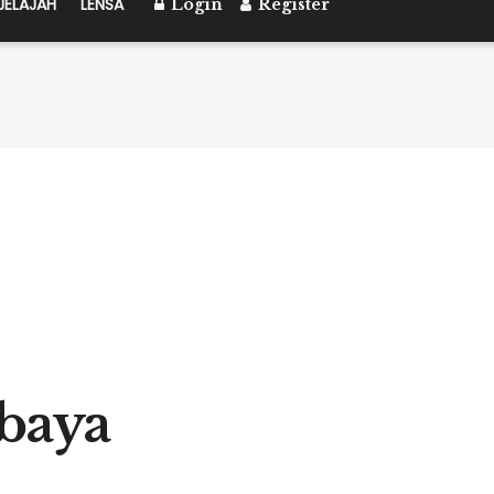
JELAJAH
LENSA
Login
Register
abaya