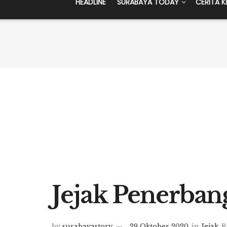
HEADLINE
SURABAYA TODAY
CERITA K
Jejak Penerban
by
surabayastory
29 Oktober 2020
in
Jejak
R