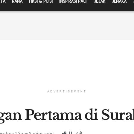
ITA
RANA
FIKSI & PUISI
INSPIRASI PAGI
JEJAK
JENAKA
ADVERTISEMENT
gan Pertama di Sur
A
0
eading Time: 2 mins read
A