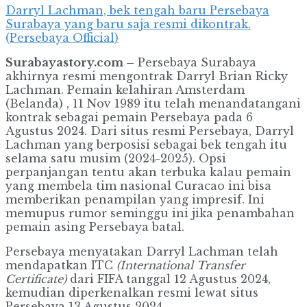
Darryl Lachman, bek tengah baru Persebaya
Surabaya yang baru saja resmi dikontrak.
(Persebaya Official)
Surabayastory.com –
Persebaya Surabaya
akhirnya resmi mengontrak Darryl Brian Ricky
Lachman. Pemain kelahiran Amsterdam
(Belanda) , 11 Nov 1989 itu telah menandatangani
kontrak sebagai pemain Persebaya pada 6
Agustus 2024. Dari situs resmi Persebaya, Darryl
Lachman yang berposisi sebagai bek tengah itu
selama satu musim (2024-2025). Opsi
perpanjangan tentu akan terbuka kalau pemain
yang membela tim nasional Curacao ini bisa
memberikan penampilan yang impresif. Ini
memupus rumor seminggu ini jika penambahan
pemain asing Persebaya batal.
Persebaya menyatakan Darryl Lachman telah
mendapatkan ITC
(International Transfer
Certificate)
dari FIFA tanggal 12 Agustus 2024,
kemudian diperkenalkan resmi lewat situs
Persebaya 13 Agustus 2024.