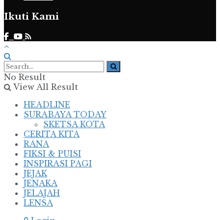
Ikuti Kami
No Result
View All Result
HEADLINE
SURABAYA TODAY
SKETSA KOTA
CERITA KITA
RANA
FIKSI & PUISI
INSPIRASI PAGI
JEJAK
JENAKA
JELAJAH
LENSA