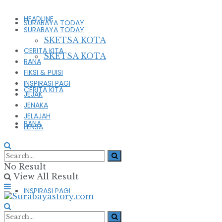
HEADLINE
SURABAYA TODAY
SURABAYA TODAY
SKETSA KOTA
CERITA KITA
SKETSA KOTA
RANA
FIKSI & PUISI
INSPIRASI PAGI
CERITA KITA
JEJAK
JENAKA
JELAJAH
RANA
LENSA
FIKSI & PUISI
No Result
View All Result
INSPIRASI PAGI