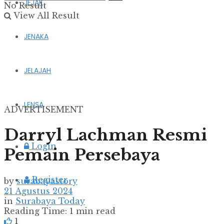
JEJAK
No Result
View All Result
JENAKA
JELAJAH
LENSA
ADVERTISEMENT
Darryl Lachman Resmi
Login
Pemain Persebaya
Register
by
surabayastory
21 Agustus 2024
in
Surabaya Today
Reading Time: 1 min read
1