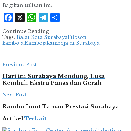
Bagikan tulisan ini:
Facebook
X
WhatsApp
Telegram
Share
Continue Reading
Tags:
Balai Kota Surabaya
Filosofi
kamboja.
Kamboja
kamboja di Surabaya
Previous Post
Hari ini Surabaya Mendung, Lusa
Kembali Ekstra Panas dan Gerah
Next Post
Rambu Imut Taman Prestasi Surabaya
Artikel
Terkait