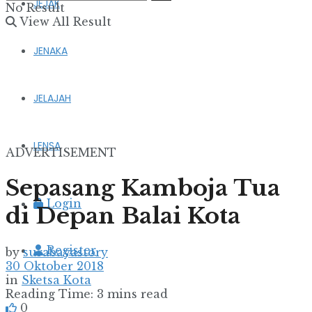
JEJAK
No Result
View All Result
JENAKA
JELAJAH
LENSA
ADVERTISEMENT
Sepasang Kamboja Tua
Login
di Depan Balai Kota
Register
by
surabayastory
30 Oktober 2018
in
Sketsa Kota
Reading Time: 3 mins read
0