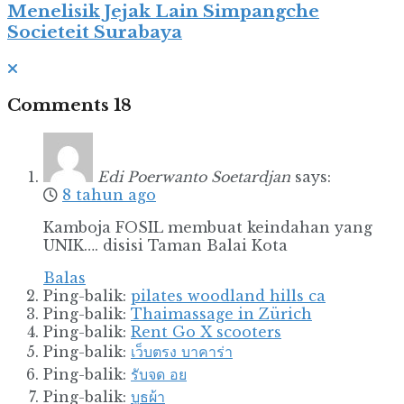
Menelisik Jejak Lain Simpangche
Societeit Surabaya
Comments
18
Edi Poerwanto Soetardjan
says:
8 tahun ago
Kamboja FOSIL membuat keindahan yang
UNIK…. disisi Taman Balai Kota
Balas
Ping-balik:
pilates woodland hills ca
Ping-balik:
Thaimassage in Zürich
Ping-balik:
Rent Go X scooters
Ping-balik:
เว็บตรง บาคาร่า
Ping-balik:
รับจด อย
Ping-balik:
บูธผ้า