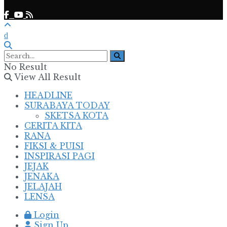
No Result
View All Result
HEADLINE
SURABAYA TODAY
SKETSA KOTA
CERITA KITA
RANA
FIKSI & PUISI
INSPIRASI PAGI
JEJAK
JENAKA
JELAJAH
LENSA
Login
Sign Up