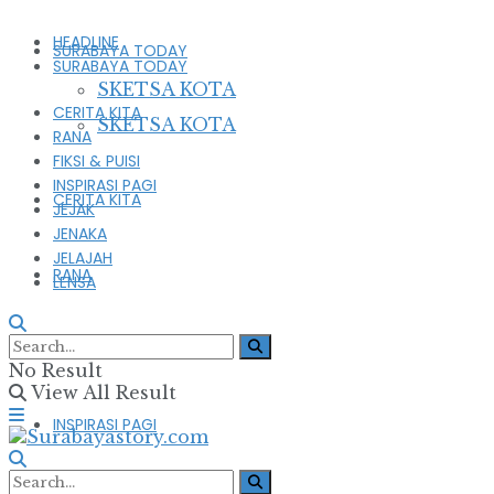
HEADLINE
SURABAYA TODAY
SURABAYA TODAY
SKETSA KOTA
CERITA KITA
SKETSA KOTA
RANA
FIKSI & PUISI
INSPIRASI PAGI
CERITA KITA
JEJAK
JENAKA
JELAJAH
RANA
LENSA
FIKSI & PUISI
No Result
View All Result
INSPIRASI PAGI