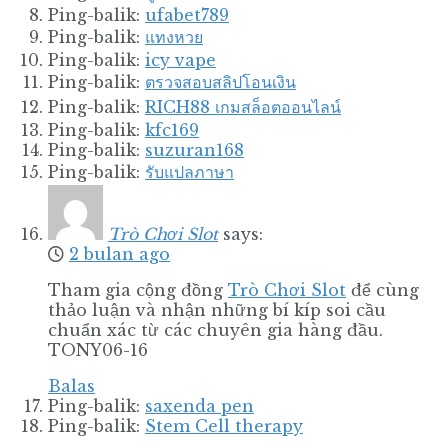
Ping-balik:
ufabet789
Ping-balik:
แทงหวย
Ping-balik:
icy vape
Ping-balik:
ตรวจสอบสลิปโอนเงิน
Ping-balik:
RICH88 เกมสล็อตออนไลน์
Ping-balik:
kfc169
Ping-balik:
suzuran168
Ping-balik:
รับแปลภาษา
Trò Chơi Slot
says:
2 bulan ago
Tham gia cộng đồng
Trò Chơi Slot
để cùng
thảo luận và nhận những bí kíp soi cầu
chuẩn xác từ các chuyên gia hàng đầu.
TONY06-16
Balas
Ping-balik:
saxenda pen
Ping-balik:
Stem Cell therapy