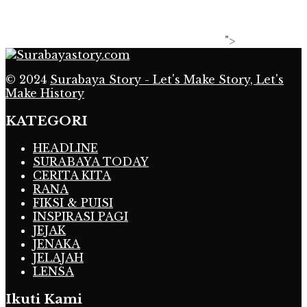
">
© 2024
Surabaya Story - Let's Make Story, Let's
Make History
KATEGORI
HEADLINE
SURABAYA TODAY
CERITA KITA
RANA
FIKSI & PUISI
INSPIRASI PAGI
JEJAK
JENAKA
JELAJAH
LENSA
Ikuti Kami