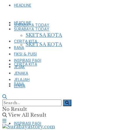
HEADLINE
HEADLINE
SURABAYA TODAY
SURABAYA TODAY
SKETSA KOTA
CERITA KITA
SKETSA KOTA
RANA
FIKSI & PUISI
INSPIRASI PAGI
CERITA KITA
JEJAK
JENAKA
JELAJAH
RANA
LENSA
FIKSI & PUISI
No Result
View All Result
INSPIRASI PAGI