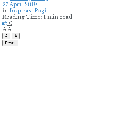
27 April 2019
in
Inspirasi Pagi
Reading Time: 1 min read
0
A
A
A
A
Reset