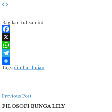
Bagikan tulisan ini:
Facebook
X
WhatsApp
Telegram
Tags:
dinihari
hujan
Share
Previous Post
FILOSOFI BUNGA LILY