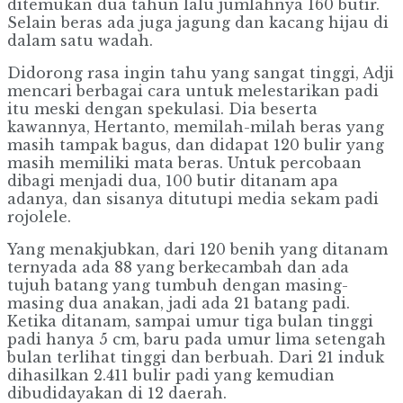
ditemukan dua tahun lalu jumlahnya 160 butir.
Selain beras ada juga jagung dan kacang hijau di
dalam satu wadah.
Didorong rasa ingin tahu yang sangat tinggi, Adji
mencari berbagai cara untuk melestarikan padi
itu meski dengan spekulasi. Dia beserta
kawannya, Hertanto, memilah-milah beras yang
masih tampak bagus, dan didapat 120 bulir yang
masih memiliki mata beras. Untuk percobaan
dibagi menjadi dua, 100 butir ditanam apa
adanya, dan sisanya ditutupi media sekam padi
rojolele.
Yang menakjubkan, dari 120 benih yang ditanam
ternyada ada 88 yang berkecambah dan ada
tujuh batang yang tumbuh dengan masing-
masing dua anakan, jadi ada 21 batang padi.
Ketika ditanam, sampai umur tiga bulan tinggi
padi hanya 5 cm, baru pada umur lima setengah
bulan terlihat tinggi dan berbuah. Dari 21 induk
dihasilkan 2.411 bulir padi yang kemudian
dibudidayakan di 12 daerah.