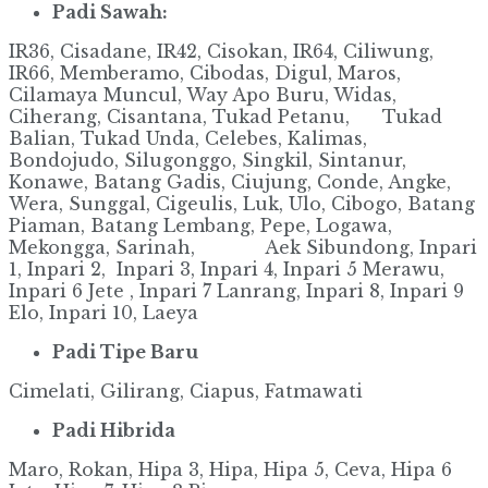
Padi Sawah:
IR36, Cisadane, IR42, Cisokan, IR64, Ciliwung,
IR66, Memberamo, Cibodas, Digul, Maros,
Cilamaya Muncul, Way Apo Buru, Widas,
Ciherang, Cisantana, Tukad Petanu, Tukad
Balian, Tukad Unda, Celebes, Kalimas,
Bondojudo, Silugonggo, Singkil, Sintanur,
Konawe, Batang Gadis, Ciujung, Conde, Angke,
Wera, Sunggal, Cigeulis, Luk, Ulo, Cibogo, Batang
Piaman, Batang Lembang, Pepe, Logawa,
Mekongga, Sarinah, Aek Sibundong, Inpari
1, Inpari 2, Inpari 3, Inpari 4, Inpari 5 Merawu,
Inpari 6 Jete , Inpari 7 Lanrang, Inpari 8, Inpari 9
Elo, Inpari 10, Laeya
Padi Tipe Baru
Cimelati, Gilirang, Ciapus, Fatmawati
Padi Hibrida
Maro, Rokan, Hipa 3, Hipa, Hipa 5, Ceva, Hipa 6