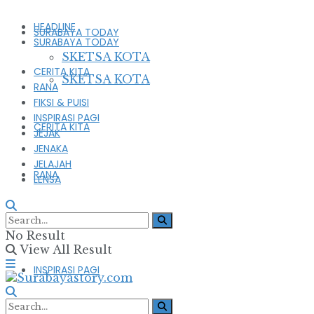
HEADLINE
SURABAYA TODAY
SURABAYA TODAY
SKETSA KOTA
CERITA KITA
SKETSA KOTA
RANA
FIKSI & PUISI
INSPIRASI PAGI
CERITA KITA
JEJAK
JENAKA
JELAJAH
RANA
LENSA
FIKSI & PUISI
No Result
View All Result
INSPIRASI PAGI