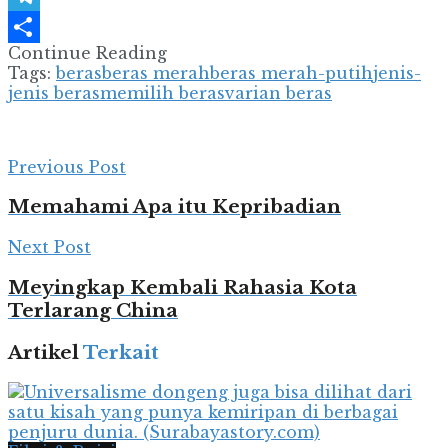
Telegram
Continue Reading
Share
Tags:
beras
beras merah
beras merah-putih
jenis-
jenis beras
memilih beras
varian beras
Previous Post
Memahami Apa itu Kepribadian
Next Post
Meyingkap Kembali Rahasia Kota
Terlarang China
Artikel
Terkait