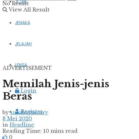
JEJAK
No Result
View All Result
JENAKA
JELAJAH
LENSA
ADVERTISEMENT
Memilah Jenis-jenis
Login
Beras
Register
by
surabayastory
8 Mei 2020
in
Headline
Reading Time: 10 mins read
0