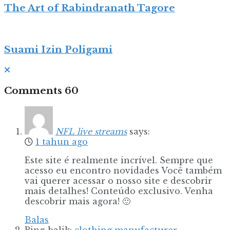
The Art of Rabindranath Tagore
Suami Izin Poligami
Comments
60
NFL live streams
says:
1 tahun ago
Este site é realmente incrível. Sempre que
acesso eu encontro novidades Você também
vai querer acessar o nosso site e descobrir
mais detalhes! Conteúdo exclusivo. Venha
descobrir mais agora! 🙂
Balas
Ping-balik:
clothing manufacturer