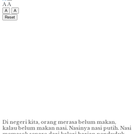
A
A
A
A
Reset
Di negeri kita, orang merasa belum makan,
kalau belum makan nasi. Nasinya nasi putih. Nasi
memasok separo dari kalori harian penduduk