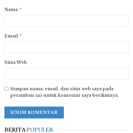
Mandala (UWM), Universitas Ciputra,
*
Nama
Universitas Pelita Harapan.
*
Email
Situs Web
Simpan nama, email, dan situs web saya pada
peramban ini untuk komentar saya berikutnya.
BERITA
POPULER
Pelabuhan laut, pelabuhan peti kemas, dan industry perkapalan