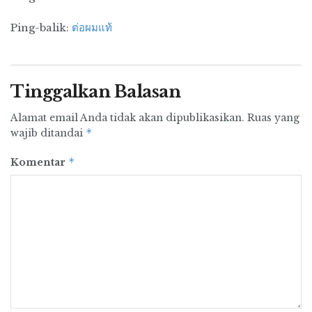
perguruan tinggi negeri, swasta terkemuka.
Ping-balik:
ต่อผมแท้
Pendidikan:
Peluang terbuka bagi
pengembangan sarana pendidikan tinggi.
Tinggalkan Balasan
Banyak siswa dari kawasan timur Indonesia
memilih Surabaya sebagai tempat
Alamat email Anda tidak akan dipublikasikan.
Ruas yang
mengembangkan ilmu. Mereka dari Kalimantan
*
wajib ditandai
Timur, Kalimantan Selatan, Sulawesi, Nusa
Tenggara, Maluku, dsb. Universitas negeri
*
Komentar
bertaraf nasional adalah Universitas Airlangga
(Unair), Universitas Negeri Surabaya (Unesa),
dan Institut Teknologi 10 Nopember (ITS) yang
sekaligus merupakan pusat pengembangan
teknologi kelautan Indonesia. Sedangkan
universitas swasta terkemuka adalah
Universitas Surabaya (Ubaya), Universitas
Kristen Petra (UK Petra), Universitas Widya