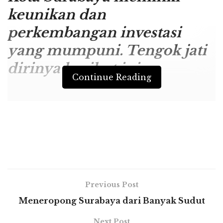
keunikan dan
perkembangan investasi
yang mumpuni. Tengok jati
dirinya berikut ini.
Continue Reading
Surabaya yang berkilau di kala malam. Sebuah keindahan kota
metropolitan yang tak pernah surut. (t)
Surabayastory.com –
Kota Surabaya
menggambarkan kota ini sebagai kota
metropolitan masa depan yang memiliki
berbagai potensi dan peluang, untuk
Previous Post
menjadikannya kompetitif menghadapi
Meneropong Surabaya dari Banyak Sudut
persaingan antarkota di Indonesia, kawasan
Asia Tenggara dan Asia.
Next Post