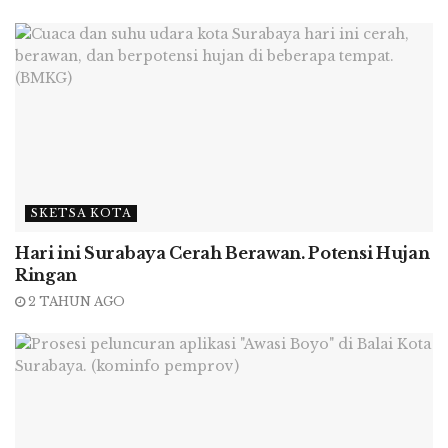
Pengembangan Industri
: Ditandai zona-
zona industry baru di dalam kompleks
industri, kawasan baru di luar kompleks,
pergudangan, sentra industry yang
terbentuk sendiri.
SKETSA KOTA
Kawasan Industri :
Surabaya memiliki dua
Hari ini Surabaya Cerah Berawan. Potensi Hujan
Ringan
kawasan industri utama. Di sebelah timur
kawasan itu berada di Kecamatan Rungkut
2 TAHUN AGO
(Surabaya) dan Gununganyar, Sedati
(Sidoarjo). Kawasan khusus seluas 150 Ha
ini dikelola PT SIER
(Surabaya Industrial
Estate Rungkut)
dan diarahkan ke industri
pengolahan berpolusi rendah.