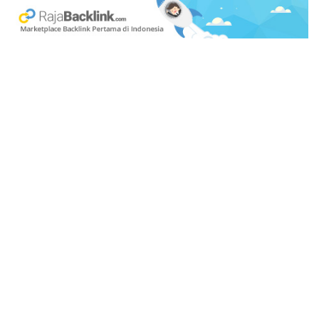
monorel, atau kereta api/listrik. Kawasan
penyangga dilayani kereta ulang-
alik/komuter (
commuter)
dan bus mini.
Peluang investasi
transportasi darat adalah
meningkatkan kapasitas stasiun kereta api,
menambah stasiun pembantu, menambah
sub terminal angkutan kota,
mengembangkan terminal bus Bungurasih
di selatan dan terminal Tambakoso
Wilangun di barat kota. Di pusat kota
dikembangkan sarana mobilitas non-motor
dengan penyediaan jalur khusus pejalan
kaki (pedestrian) dan pesepeda.
Perdagangan:
Supermarket, hypermarket,
department store, pasar modern.
Jasa :
Pembangunan gedung, perhotelan,