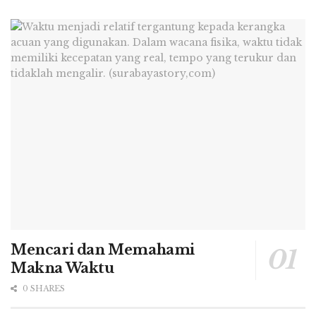
tumbuh dan berkembang di Surabaya. (t)
Pengembangan Maritim :
Pelabuhan Laut,
Pelabuhan Peti kemas, industri perkapalan
(PT Dok, PT PAL), Fakultas Teknologi
Kelautan ITS, Univ Hang Tuah, Akademi AL.
Pengembangan Wilayah Laut :
Kawasan
laut di utara dan timur daratan Surabaya
dibagi menjadi empat zona pengembangan.
Zona 1
: adalah Teluk Lamong seluas 2500
Ha difungsikan untuk pengembangan
pelabuhan, kota tepi pantai (waterfront
Mencari dan Memahami
city), dan alur pelayaran kapal besar.
Makna Waktu
Zona 2:
Tanjung Perak seluas 2.600 Ha
0 SHARES
sebagai pelabuhan dan angkutan
penyeberangan, pangkalan militer