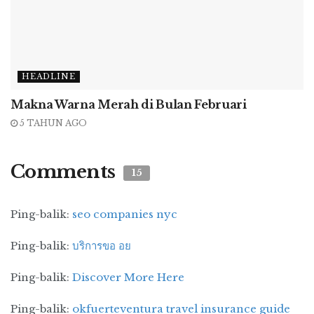
Pengembangan Perdagangan:
sebagai hub
Indonesia Timur, ditandai dengan pusat
perbelanjaan, sentra-sentra perniagaan dan
kegiatannya, mall-mall yang sudah ada
HEADLINE
maupun akan dibuka.
Makna Warna Merah di Bulan Februari
5 TAHUN AGO
Pusat belanja dan niaga
itu tersebar di
kawasan
barat:
Pakuwon Trade Centre,
Superblok Ciputra, Golden City. Kawasan
Comments
15
tengah:
Tunjungan Plaza, BG Junction,
Pasar Atum Mall (Superblok Semut), ITC
Ping-balik:
seo companies nyc
Mega Grosir, Empire Palace-Blauran, Hi-
Tech Mall/THR, E-Square/Ngagel, Grand
Ping-balik:
บริการขอ อย
City Surabaya, dan Pusat Grosir
Surabaya/Pasar Turi. Kawasan
timur:
Mal
Ping-balik:
Discover More Here
Galaxy, East Point, Alfa Grosir. Kawasan
selatan:
Darmo Trade Centre, Royal Plaza,
Ping-balik:
okfuerteventura travel insurance guide