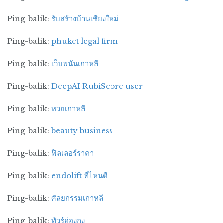
Giant Supermarket, Hypermart, Makro.
Ping-balik:
รับสร้างบ้านเชียงใหม่
Mall dan Apartemen:
Surabaya
dikembangkan sebagai pusat perniagaan
Ping-balik:
phuket legal firm
dan ‘kota belanja’. Setiap bulan Mei
Ping-balik:
เว็บพนันเกาหลี
bertepatan hari jadi Kota Surabaya, selalu
diadakan bulan obral (Surabaya Big Sale).
Ping-balik:
DeepAI RubiScore user
Pusat perbelanjaan (mall) dan pasar
modern terus tumbuh, bukan sebatas untuk
Ping-balik:
หวยเกาหลี
memenuhi kebutuhan konsumen Surabaya,
melainkan lebih luas ke wilayah timur
Ping-balik:
beauty business
Indonesia.
Ping-balik:
ฟิลเลอร์ราคา
Pengembangan Jasa :
ditandai dengan
Ping-balik:
endolift ที่ไหนดี
tumbuhnya perkantoran, hotel,restoran,
perumahan,apartemen, dll
Ping-balik:
ศัลยกรรมเกาหลี
Pengembangan Pendidikan :
Ditandai
Ping-balik:
ทัวร์ฮ่องกง
tumbuhnya sekolah unggulan SD-SMU,