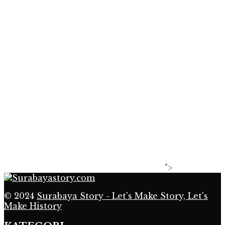
">
© 2024
Surabaya Story - Let's Make Story, Let's
Make History