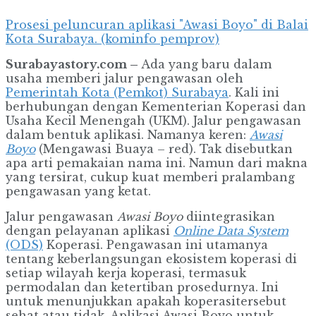
Prosesi peluncuran aplikasi "Awasi Boyo" di Balai
Kota Surabaya. (kominfo pemprov)
Surabayastory.com –
Ada yang baru dalam
usaha memberi jalur pengawasan oleh
Pemerintah Kota (Pemkot) Surabaya
. Kali ini
berhubungan dengan Kementerian Koperasi dan
Usaha Kecil Menengah (UKM). Jalur pengawasan
dalam bentuk aplikasi. Namanya keren:
Awasi
Boyo
(Mengawasi Buaya – red). Tak disebutkan
apa arti pemakaian nama ini. Namun dari makna
yang tersirat, cukup kuat memberi pralambang
pengawasan yang ketat.
Jalur pengawasan
Awasi Boyo
diintegrasikan
dengan pelayanan aplikasi
Online Data System
(ODS)
Koperasi. Pengawasan ini utamanya
tentang keberlangsungan ekosistem koperasi di
setiap wilayah kerja koperasi, termasuk
permodalan dan ketertiban prosedurnya. Ini
untuk menunjukkan apakah koperasitersebut
sehat atau tidak. Aplikasi Awasi Boyo untuk