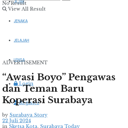
JEJAK
No Result
View All Result
JENAKA
JELAJAH
LENSA
ADVERTISEMENT
“Awasi Boyo” Pengawas
Login
dan Teman Baru
Koperasi Surabaya
Register
by
Surabaya Story
22 Juli 2024
in
Sketsa Kota
,
Surabaya Today