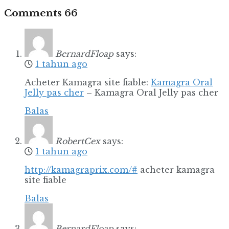
Comments
66
BernardFloap
says:
1 tahun ago
Acheter Kamagra site fiable:
Kamagra Oral
Jelly pas cher
– Kamagra Oral Jelly pas cher
Balas
RobertCex
says:
1 tahun ago
http://kamagraprix.com/#
acheter kamagra
site fiable
Balas
BernardFloap
says: