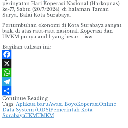
peringatan Hari Koperasi Nasional (Harkopnas)
ke-77, Sabtu (20/7/2024), di halaman Taman
Surya, Balai Kota Surabaya.
Pertumbuhan ekonomi di Kota Surabaya sangat
baik, di atas rata-rata nasional. Koperasi dan
UMKM punya andil yang besar.
–isw
Bagikan tulisan ini:
Facebook
X
WhatsApp
Telegram
Continue Reading
Share
Tags:
Aplikasi baru
Awasi Boyo
Koperasi
Online
Data System (ODS)
Pemerintah Kota
Surabaya
UKM
UMKM