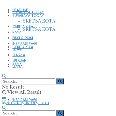
HEADLINE
SURABAYA TODAY
SURABAYA TODAY
SKETSA KOTA
CERITA KITA
SKETSA KOTA
RANA
FIKSI & PUISI
INSPIRASI PAGI
CERITA KITA
JEJAK
JENAKA
JELAJAH
RANA
LENSA
FIKSI & PUISI
No Result
View All Result
INSPIRASI PAGI