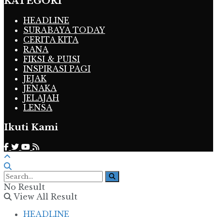
KATEGORI
HEADLINE
SURABAYA TODAY
CERITA KITA
RANA
FIKSI & PUISI
INSPIRASI PAGI
JEJAK
JENAKA
JELAJAH
LENSA
Ikuti Kami
No Result
View All Result
HEADLINE