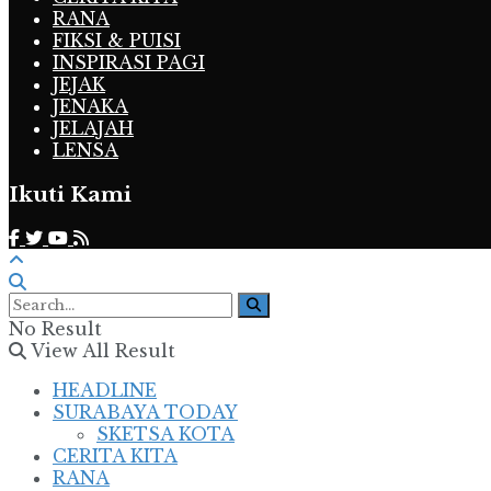
RANA
FIKSI & PUISI
INSPIRASI PAGI
JEJAK
JENAKA
JELAJAH
LENSA
Ikuti Kami
No Result
View All Result
HEADLINE
SURABAYA TODAY
SKETSA KOTA
CERITA KITA
RANA