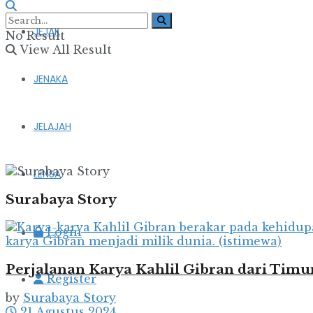
JEJAK
No Result
View All Result
JENAKA
JELAJAH
LENSA
Surabaya Story
Login
Perjalanan Karya Kahlil Gibran dari Timu
Register
by
Surabaya Story
21 Agustus 2024