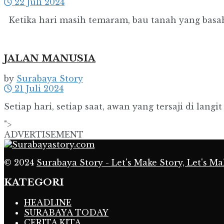
22 Juli 2024
Ketika hari masih temaram, bau tanah yang basah 
JALAN MANUSIA
by
Surabaya Story
21 Juli 2024
Setiap hari, setiap saat, awan yang tersaji di lang
">
ADVERTISEMENT
© 2024
Surabaya Story - Let's Make Story, Let's Ma
KATEGORI
HEADLINE
SURABAYA TODAY
CERITA KITA