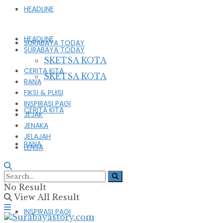
HEADLINE
HEADLINE
SURABAYA TODAY
SURABAYA TODAY
SKETSA KOTA
CERITA KITA
SKETSA KOTA
RANA
FIKSI & PUISI
INSPIRASI PAGI
CERITA KITA
JEJAK
JENAKA
JELAJAH
RANA
LENSA
FIKSI & PUISI
No Result
View All Result
INSPIRASI PAGI