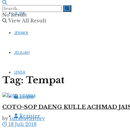
JEJAK
No Result
View All Result
JENAKA
JELAJAH
LENSA
Tag:
Tempat
Login
COTO-SOP DAENG KULLE ACHMAD JAIS: E
Register
by
surabayastory
18 Juli 2018