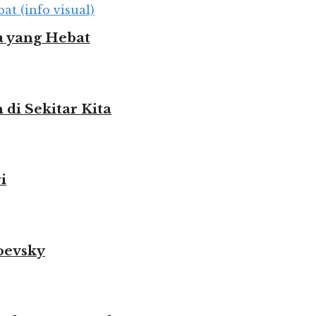
 yang Hebat
i Sekitar Kita
i
oevsky