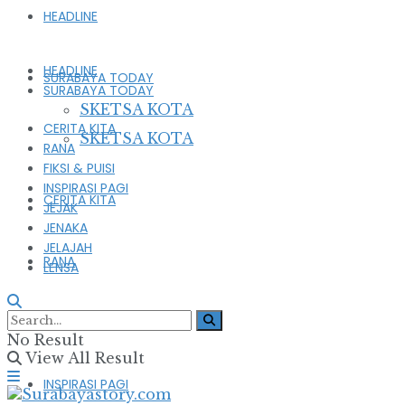
HEADLINE
HEADLINE
SURABAYA TODAY
SURABAYA TODAY
SKETSA KOTA
CERITA KITA
SKETSA KOTA
RANA
FIKSI & PUISI
INSPIRASI PAGI
CERITA KITA
JEJAK
JENAKA
JELAJAH
RANA
LENSA
FIKSI & PUISI
No Result
View All Result
INSPIRASI PAGI