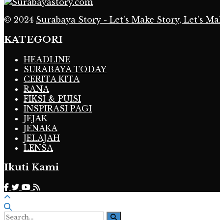
© 2024
Surabaya Story - Let's Make Story, Let's Ma
KATEGORI
HEADLINE
SURABAYA TODAY
CERITA KITA
RANA
FIKSI & PUISI
INSPIRASI PAGI
JEJAK
JENAKA
JELAJAH
LENSA
Ikuti Kami