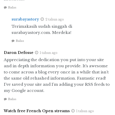
Prancis untuk mengembalikan kekuasaan
mereka atas Hindia-Belanda dan Indi-China.
Balas
Mengapa Inggris harus membantu dengan cara
surabayastory
2 tahun ago
seperti itu?
Terimakasih sudah singgah di
Dari New York City koran
The New Republic
surabayastory.com. Merdeka!
menurunkan artikel yang berisi sebenarnya
Balas
Inggris tidak punya kewajiban moral untuk
mempertahankan koloni Belanda dengan
Daron Defosse
1 tahun ago
kekuatan militer. Apalagi pemerintahan buruh
Appreciating the dedication you put into your site
Inggris saat itu menentang penindasan
and in depth information you provide. It’s awesome
kolonialisme.
to come across a blog every once in a while that isn’t
the same old rehashed information. Fantastic read!
Bagi masyarakat Amerika, perang ini
I’ve saved your site and I’m adding your RSS feeds to
menumbuhkan keprihatinan dan simpati.
my Google account.
Beberapa ulasan dan artikel kemudian muncul
Balas
di beberapa media di Amerika. Keprihatinan
dengan banyaknya jumlah korban yang jatuh
Watch free French Open streams
1 tahun ago