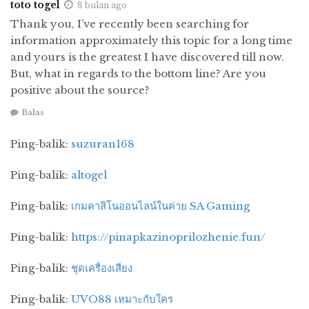
toto togel
8 bulan ago
Bagikan tulisan ini:
Thank you, I’ve recently been searching for
F
X
W
T
S
information approximately this topic for a long time
and yours is the greatest I have discovered till now.
a
h
el
h
But, what in regards to the bottom line? Are you
Tags:
10 November 1945
arek Suroboyo
c
at
e
a
positive about the source?
perang Surabaya
Sunday Times
e
s
g
r
Balas
The New York Times
b
A
r
e
Ping-balik:
suzuran168
o
p
a
o
p
m
Ping-balik:
altogel
k
Ping-balik:
เกมคาสิโนออนไลน์ในค่าย SA Gaming
Ping-balik:
https://pinapkazinoprilozhenie.fun/
Ping-balik:
ชุดเครื่องเสียง
Ping-balik:
UVO88 เหมาะกับใคร