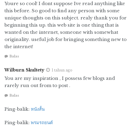
juga menyebar hingga ke beberapa kota besar di
Youre so cool! I dont suppose Ive read anything like
dunia. Keadaan ini surat kabar
The Saint Louis
this before. So good to find any person with some
Despatch
yang terbit di Missouri (Amerika),
unique thoughts on this subject. realy thank you for
menulis keras jika tindakan penyerangan ini
beginning this up. this web site is one thing that is
memuakkan dan tidak manusiawi.
wanted on the internet, someone with somewhat
originality. useful job for bringing something new to
Buku
The Fighting Cock
, yang berisi catatan
the internet!
memoir Letkol AJF Doulton menuliskan jika
Balas
para pejuang Indonesia di Surabaya tidak takut
mati. “Korban yang banyak tak membuat
Wilburn Skultety
1 tahun ago
mereka takut. Apabila satu jatuh, yang lain
You are my inspiration , I possess few blogs and
langsung maju. Bren (senapan mesin ringan
rarely run out from to post .
Bren Gun) sepertinya tak mempan. Korban ada
Balas
di mana-mana, tubuh yang terkapar bertumpuk
di mana-mana, tetapi rakyat Indonesia datang
Ping-balik:
หนังสั้น
lebih banyak lagi.”
–sa,
dari berbagai sumber
Ping-balik:
พรมรถยนต์