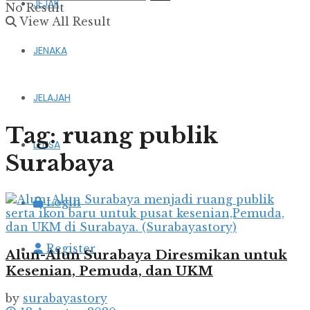
JEJAK
No Result
View All Result
JENAKA
JELAJAH
Tag:
ruang publik
LENSA
Surabaya
Login
Register
Alun-Alun Surabaya Diresmikan untuk
Kesenian, Pemuda, dan UKM
by
surabayastory