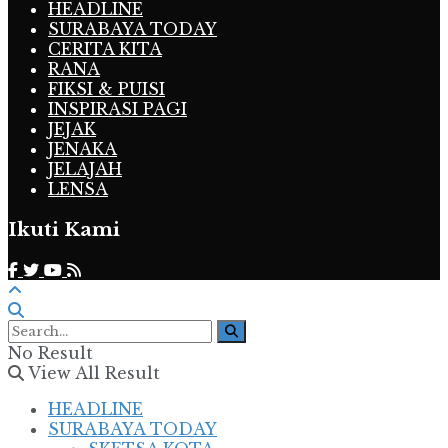
HEADLINE
SURABAYA TODAY
CERITA KITA
RANA
FIKSI & PUISI
INSPIRASI PAGI
JEJAK
JENAKA
JELAJAH
LENSA
Ikuti Kami
No Result
View All Result
HEADLINE
SURABAYA TODAY