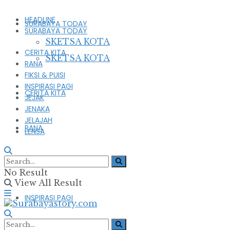
HEADLINE
SURABAYA TODAY
SURABAYA TODAY
SKETSA KOTA
CERITA KITA
SKETSA KOTA
RANA
FIKSI & PUISI
INSPIRASI PAGI
CERITA KITA
JEJAK
JENAKA
JELAJAH
RANA
LENSA
FIKSI & PUISI
No Result
View All Result
INSPIRASI PAGI