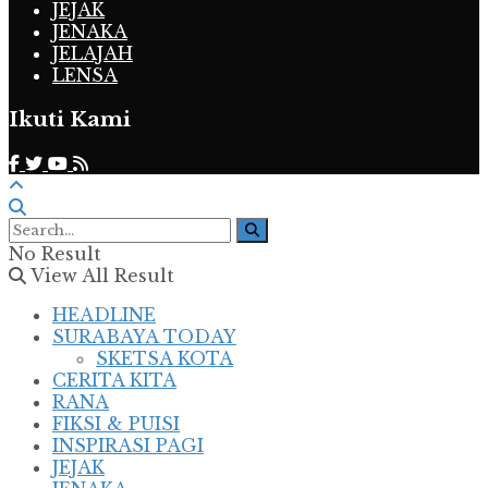
JEJAK
JENAKA
JELAJAH
LENSA
Ikuti Kami
No Result
View All Result
HEADLINE
SURABAYA TODAY
SKETSA KOTA
CERITA KITA
RANA
FIKSI & PUISI
INSPIRASI PAGI
JEJAK