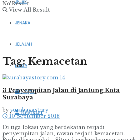
JEJAK
No Result
View All Result
JENAKA
JELAJAH
Tag:
Kemacetan
LENSA
3 Penyempitan Jalan di Jantung Kota
Login
Surabaya
by
surabayastory
Register
10 September 2018
Di tiga lokasi yang berdekatan terjadi
penyempitan jalan, rawan terjadi kemacetan.
Perlu diwaspadai. Situasi perkembangan proyek