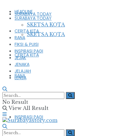
HEADLINE
SURABAYA TODAY
SURABAYA TODAY
SKETSA KOTA
CERITA KITA
SKETSA KOTA
RANA
FIKSI & PUISI
INSPIRASI PAGI
CERITA KITA
JEJAK
JENAKA
JELAJAH
RANA
LENSA
FIKSI & PUISI
No Result
View All Result
INSPIRASI PAGI