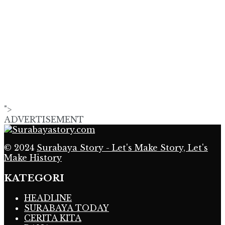
">
ADVERTISEMENT
© 2024
Surabaya Story - Let's Make Story, Let's
Make History
KATEGORI
HEADLINE
SURABAYA TODAY
CERITA KITA