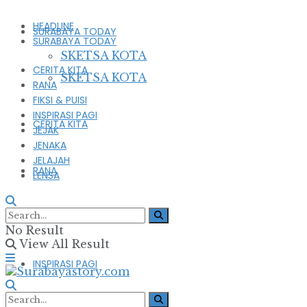
HEADLINE
SURABAYA TODAY
SURABAYA TODAY
SKETSA KOTA
CERITA KITA
SKETSA KOTA
RANA
FIKSI & PUISI
INSPIRASI PAGI
CERITA KITA
JEJAK
JENAKA
JELAJAH
RANA
LENSA
FIKSI & PUISI
No Result
View All Result
INSPIRASI PAGI