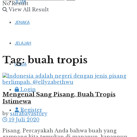
JEJAK
No Result
View All Result
JENAKA
JELAJAH
Tag:
buah tropis
LENSA
Login
Mengenal Sang Pisang, Buah Tropis
Istimewa
Register
by
surabayastory
19 Juli 2020
Pisang. Percayakah Anda bahwa buah yang
gampang kita temukan di manapun, kapanpun,