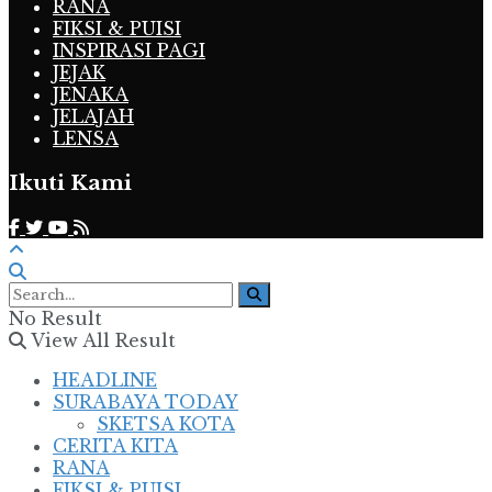
RANA
FIKSI & PUISI
INSPIRASI PAGI
JEJAK
JENAKA
JELAJAH
LENSA
Ikuti Kami
No Result
View All Result
HEADLINE
SURABAYA TODAY
SKETSA KOTA
CERITA KITA
RANA
FIKSI & PUISI