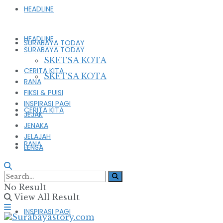
HEADLINE
HEADLINE
SURABAYA TODAY
SURABAYA TODAY
SKETSA KOTA
CERITA KITA
SKETSA KOTA
RANA
FIKSI & PUISI
INSPIRASI PAGI
CERITA KITA
JEJAK
JENAKA
JELAJAH
RANA
LENSA
FIKSI & PUISI
No Result
View All Result
INSPIRASI PAGI