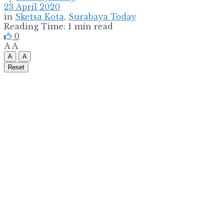
23 April 2020
in
Sketsa Kota
,
Surabaya Today
Reading Time: 1 min read
0
A
A
A
A
Reset