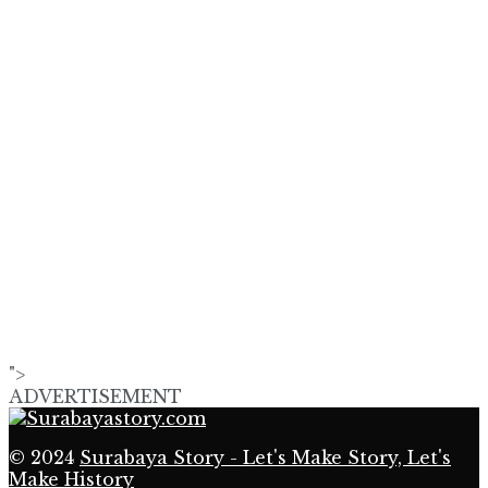
">
ADVERTISEMENT
© 2024
Surabaya Story - Let's Make Story, Let's
Make History