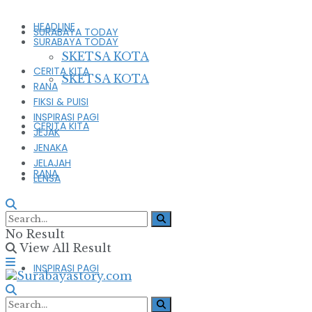
HEADLINE
SURABAYA TODAY
SURABAYA TODAY
SKETSA KOTA
CERITA KITA
SKETSA KOTA
RANA
FIKSI & PUISI
INSPIRASI PAGI
CERITA KITA
JEJAK
JENAKA
JELAJAH
RANA
LENSA
FIKSI & PUISI
No Result
View All Result
INSPIRASI PAGI