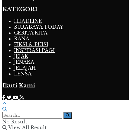
KATEGORI
HEADLINE
SURABAYA TODAY
CERITA KITA
RANA
FIKSI & PUISI
INSPIRASI PAGI
JEJAK
JENAKA
JELAJAH
LENSA
Ikuti Kami
No Result
View All Result