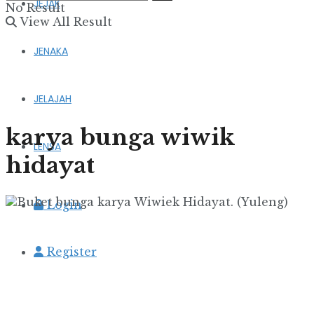
JEJAK
No Result
View All Result
JENAKA
JELAJAH
karya bunga wiwik
LENSA
hidayat
Login
Register