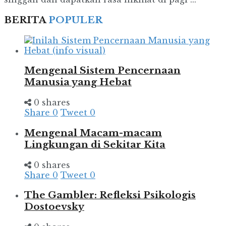
BERITA
POPULER
Mengenal Sistem Pencernaan
Manusia yang Hebat
0 shares
Share
0
Tweet
0
Mengenal Macam-macam
Lingkungan di Sekitar Kita
0 shares
Share
0
Tweet
0
The Gambler: Refleksi Psikologis
Dostoevsky