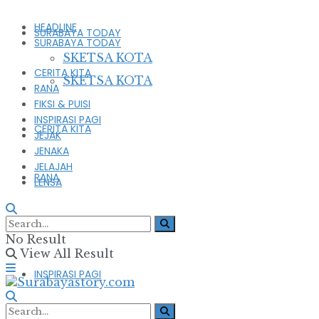
HEADLINE
SURABAYA TODAY
SURABAYA TODAY
SKETSA KOTA
CERITA KITA
SKETSA KOTA
RANA
FIKSI & PUISI
INSPIRASI PAGI
CERITA KITA
JEJAK
JENAKA
JELAJAH
RANA
LENSA
FIKSI & PUISI
No Result
View All Result
INSPIRASI PAGI