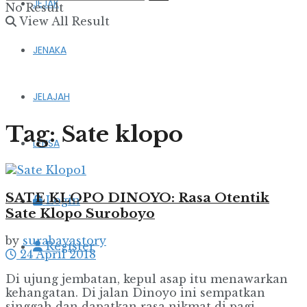
JEJAK
No Result
View All Result
JENAKA
JELAJAH
Tag:
Sate klopo
LENSA
SATE KLOPO DINOYO: Rasa Otentik
Login
Sate Klopo Suroboyo
by
surabayastory
Register
24 April 2018
Di ujung jembatan, kepul asap itu menawarkan
kehangatan. Di jalan Dinoyo ini sempatkan
singgah dan dapatkan rasa nikmat di pagi ...