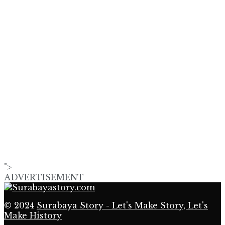
">
ADVERTISEMENT
© 2024
Surabaya Story - Let's Make Story, Let's
Make History