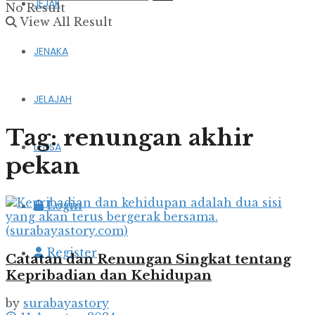
JEJAK
No Result
View All Result
JENAKA
JELAJAH
Tag:
renungan akhir
LENSA
pekan
Login
Register
Catatan dan Renungan Singkat tentang
Kepribadian dan Kehidupan
by
surabayastory