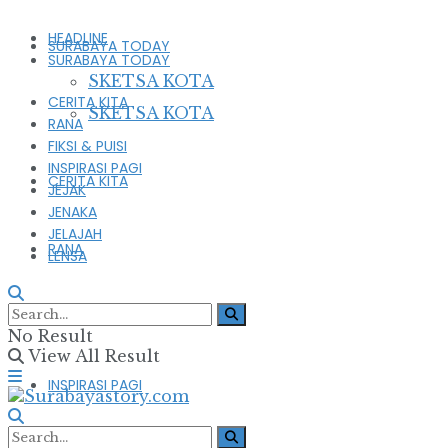
HEADLINE
SURABAYA TODAY
SURABAYA TODAY
SKETSA KOTA
CERITA KITA
SKETSA KOTA
RANA
FIKSI & PUISI
INSPIRASI PAGI
CERITA KITA
JEJAK
JENAKA
JELAJAH
RANA
LENSA
FIKSI & PUISI
No Result
View All Result
INSPIRASI PAGI