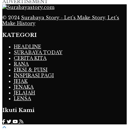
ADVERTISEMENT
© 2024
Surabaya Story - Let's Make Story, Let's
Make History
KATEGORI
HEADLINE
SURABAYA TODAY
CERITA KITA
RANA
FIKSI & PUISI
INSPIRASI PAGI
JEJAK
JENAKA
JELAJAH
LENSA
Ikuti Kami