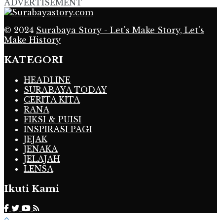
ADVERTISEMENT
© 2024
Surabaya Story - Let's Make Story, Let's
Make History
KATEGORI
HEADLINE
SURABAYA TODAY
CERITA KITA
RANA
FIKSI & PUISI
INSPIRASI PAGI
JEJAK
JENAKA
JELAJAH
LENSA
Ikuti Kami