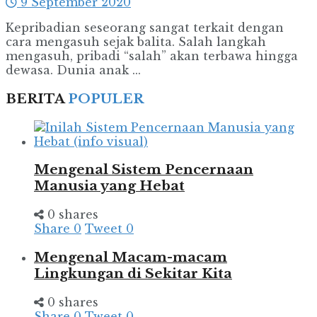
9 September 2020
Kepribadian seseorang sangat terkait dengan
cara mengasuh sejak balita. Salah langkah
mengasuh, pribadi “salah” akan terbawa hingga
dewasa. Dunia anak ...
BERITA
POPULER
Mengenal Sistem Pencernaan
Manusia yang Hebat
0 shares
Share
0
Tweet
0
Mengenal Macam-macam
Lingkungan di Sekitar Kita
0 shares
Share
0
Tweet
0