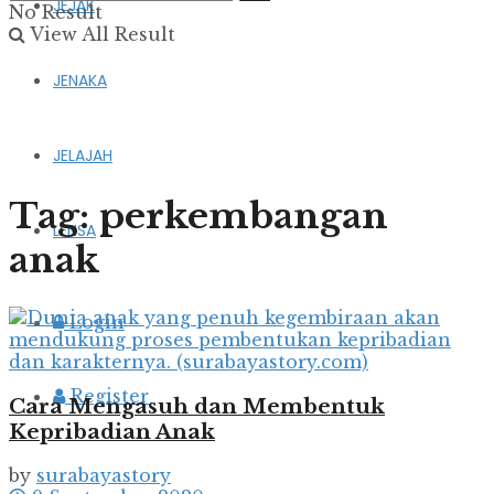
JEJAK
No Result
View All Result
JENAKA
JELAJAH
Tag:
perkembangan
LENSA
anak
Login
Register
Cara Mengasuh dan Membentuk
Kepribadian Anak
by
surabayastory