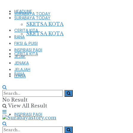
HEADLINE
SURABAYA TODAY
SURABAYA TODAY
SKETSA KOTA
CERITA KITA
SKETSA KOTA
RANA
FIKSI & PUISI
INSPIRASI PAGI
CERITA KITA
JEJAK
JENAKA
JELAJAH
RANA
LENSA
FIKSI & PUISI
No Result
View All Result
INSPIRASI PAGI