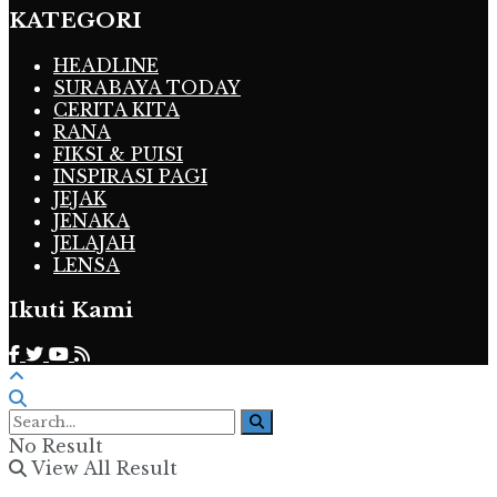
KATEGORI
HEADLINE
SURABAYA TODAY
CERITA KITA
RANA
FIKSI & PUISI
INSPIRASI PAGI
JEJAK
JENAKA
JELAJAH
LENSA
Ikuti Kami
No Result
View All Result