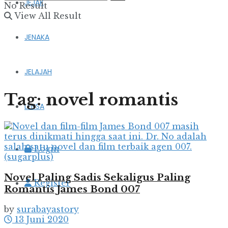
JEJAK
No Result
View All Result
JENAKA
JELAJAH
Tag:
novel romantis
LENSA
Login
Novel Paling Sadis Sekaligus Paling
Register
Romantis James Bond 007
by
surabayastory
13 Juni 2020