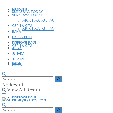
HEADLINE
SURABAYA TODAY
SURABAYA TODAY
SKETSA KOTA
CERITA KITA
SKETSA KOTA
RANA
FIKSI & PUISI
INSPIRASI PAGI
CERITA KITA
JEJAK
JENAKA
JELAJAH
RANA
LENSA
FIKSI & PUISI
No Result
View All Result
INSPIRASI PAGI