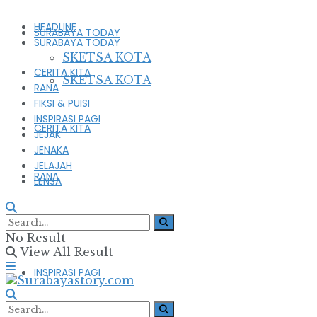
HEADLINE
SURABAYA TODAY
SURABAYA TODAY
SKETSA KOTA
CERITA KITA
SKETSA KOTA
RANA
FIKSI & PUISI
INSPIRASI PAGI
CERITA KITA
JEJAK
JENAKA
JELAJAH
RANA
LENSA
FIKSI & PUISI
No Result
View All Result
INSPIRASI PAGI