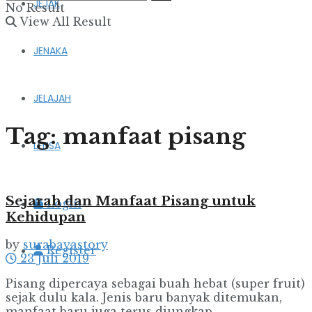
JEJAK
No Result
View All Result
JENAKA
JELAJAH
Tag:
manfaat pisang
LENSA
Sejarah dan Manfaat Pisang untuk
Login
Kehidupan
by
surabayastory
Register
23 Juli 2019
Pisang dipercaya sebagai buah hebat (super fruit)
sejak dulu kala. Jenis baru banyak ditemukan,
manfaat baru juga terus diungkap. . ...