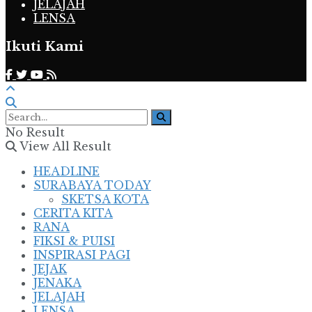
JELAJAH
LENSA
Ikuti Kami
No Result
View All Result
HEADLINE
SURABAYA TODAY
SKETSA KOTA
CERITA KITA
RANA
FIKSI & PUISI
INSPIRASI PAGI
JEJAK
JENAKA
JELAJAH
LENSA