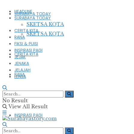
HEADLINE
SURABAYA TODAY
SURABAYA TODAY
SKETSA KOTA
CERITA KITA
SKETSA KOTA
RANA
FIKSI & PUISI
INSPIRASI PAGI
CERITA KITA
JEJAK
JENAKA
JELAJAH
RANA
LENSA
FIKSI & PUISI
No Result
View All Result
INSPIRASI PAGI