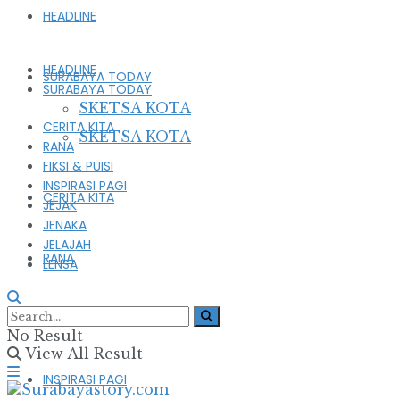
HEADLINE
HEADLINE
SURABAYA TODAY
SURABAYA TODAY
SKETSA KOTA
CERITA KITA
SKETSA KOTA
RANA
FIKSI & PUISI
INSPIRASI PAGI
CERITA KITA
JEJAK
JENAKA
JELAJAH
RANA
LENSA
FIKSI & PUISI
No Result
View All Result
INSPIRASI PAGI