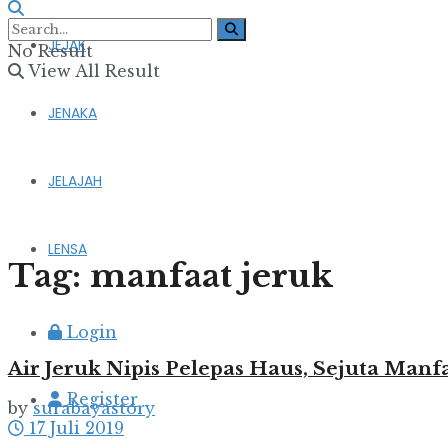
JEJAK
No Result
View All Result
JENAKA
JELAJAH
LENSA
Tag:
manfaat jeruk
Login
Air Jeruk Nipis Pelepas Haus, Sejuta Manf
Register
by
surabayastory
17 Juli 2019