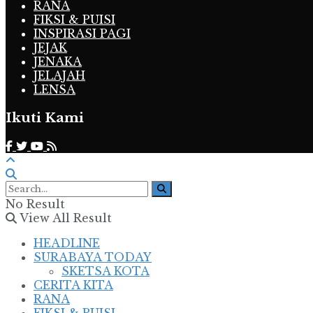
RANA
FIKSI & PUISI
INSPIRASI PAGI
JEJAK
JENAKA
JELAJAH
LENSA
Ikuti Kami
No Result
View All Result
HEADLINE
SURABAYA TODAY
SKETSA KOTA
CERITA KITA
RANA
FIKSI & PUISI