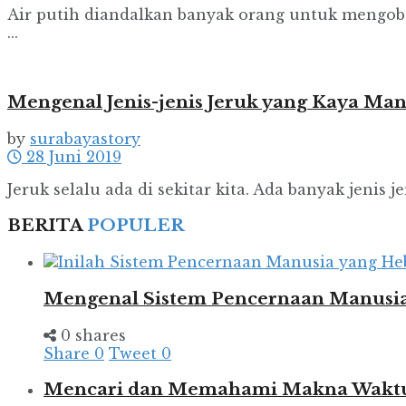
Air putih diandalkan banyak orang untuk mengobat
...
Mengenal Jenis-jenis Jeruk yang Kaya Man
by
surabayastory
28 Juni 2019
Jeruk selalu ada di sekitar kita. Ada banyak jenis 
BERITA
POPULER
Mengenal Sistem Pencernaan Manusia
0 shares
Share
0
Tweet
0
Mencari dan Memahami Makna Wakt