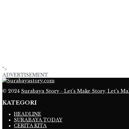
">
ADVERTISEMENT
© 2024
Surabaya Story - Let's Make Story, Let's Ma
KATEGORI
HEADLINE
SURABAYA TODAY
CERITA KITA