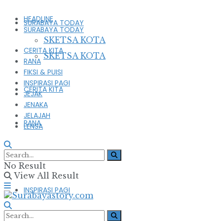
HEADLINE
SURABAYA TODAY
SURABAYA TODAY
SKETSA KOTA
CERITA KITA
SKETSA KOTA
RANA
FIKSI & PUISI
INSPIRASI PAGI
CERITA KITA
JEJAK
JENAKA
JELAJAH
RANA
LENSA
FIKSI & PUISI
No Result
View All Result
INSPIRASI PAGI