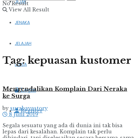
JEJAK
No Result
View All Result
JENAKA
JELAJAH
Tag:
kepuasan kustomer
LENSA
Mengendalikan Komplain Dari Neraka
Login
ke Surga
by
surabayastory
Register
8 Juni 2019
Segala sesuatu yang ada di dunia ini tak bisa
lepas dari kesalahan. Komplain tak perlu
dihindari, tapi diselesaikan secara bersama-sama.