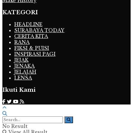
Make History
KATEGORI
HEADLINE
SURABAYA TODAY
CERITA KITA
RANA
FIKSI & PUISI
INSPIRASI PAGI
JEJAK
JENAKA
JELAJAH
LENSA
Ikuti Kami
No Result
View All Result