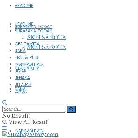
HEADLINE
HEADLINE
SURABAYA TODAY
SURABAYA TODAY
SKETSA KOTA
CERITA KITA
SKETSA KOTA
RANA
FIKSI & PUISI
INSPIRASI PAGI
CERITA KITA
JEJAK
JENAKA
JELAJAH
RANA
LENSA
FIKSI & PUISI
No Result
View All Result
INSPIRASI PAGI