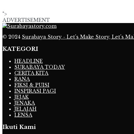
">
ADVERTISEMENT
© 2024
Surabaya Story - Let's Make Story, Let's Ma
KATEGORI
HEADLINE
SURABAYA TODAY
CERITA KITA
RANA
FIKSI & PUISI
INSPIRASI PAGI
JEJAK
JENAKA
JELAJAH
LENSA
Ikuti Kami