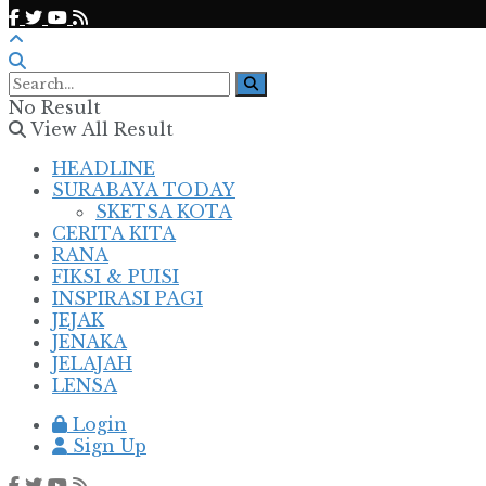
No Result
View All Result
HEADLINE
SURABAYA TODAY
SKETSA KOTA
CERITA KITA
RANA
FIKSI & PUISI
INSPIRASI PAGI
JEJAK
JENAKA
JELAJAH
LENSA
Login
Sign Up