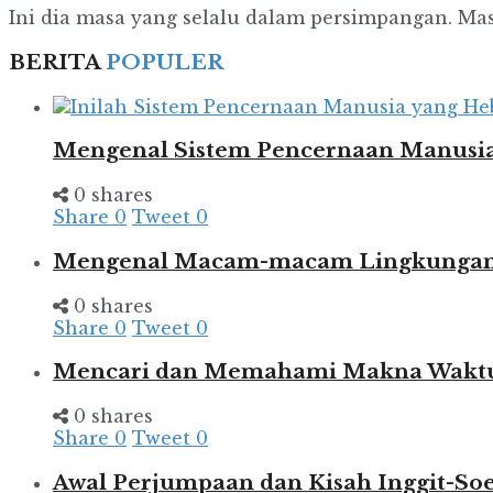
Ini dia masa yang selalu dalam persimpangan. Masa
BERITA
POPULER
Mengenal Sistem Pencernaan Manusia
0 shares
Share
0
Tweet
0
Mengenal Macam-macam Lingkungan d
0 shares
Share
0
Tweet
0
Mencari dan Memahami Makna Wakt
0 shares
Share
0
Tweet
0
Awal Perjumpaan dan Kisah Inggit-So