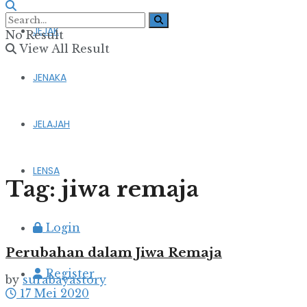
JEJAK
No Result
View All Result
JENAKA
JELAJAH
LENSA
Tag:
jiwa remaja
Login
Perubahan dalam Jiwa Remaja
Register
by
surabayastory
17 Mei 2020