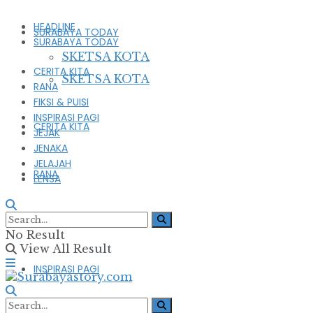
HEADLINE
SURABAYA TODAY
SURABAYA TODAY
SKETSA KOTA
CERITA KITA
SKETSA KOTA
RANA
FIKSI & PUISI
INSPIRASI PAGI
CERITA KITA
JEJAK
JENAKA
JELAJAH
RANA
LENSA
FIKSI & PUISI
No Result
View All Result
INSPIRASI PAGI