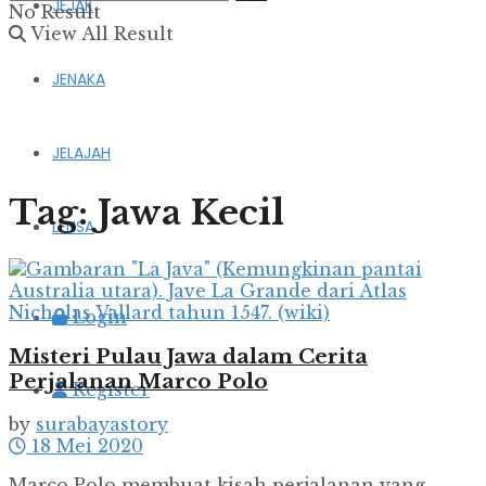
JEJAK
No Result
View All Result
JENAKA
JELAJAH
Tag:
Jawa Kecil
LENSA
Login
Misteri Pulau Jawa dalam Cerita
Perjalanan Marco Polo
Register
by
surabayastory
18 Mei 2020
Marco Polo membuat kisah perjalanan yang