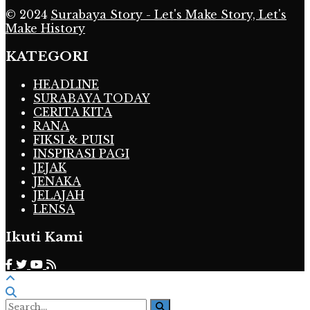
© 2024
Surabaya Story - Let's Make Story, Let's
Make History
KATEGORI
HEADLINE
SURABAYA TODAY
CERITA KITA
RANA
FIKSI & PUISI
INSPIRASI PAGI
JEJAK
JENAKA
JELAJAH
LENSA
Ikuti Kami